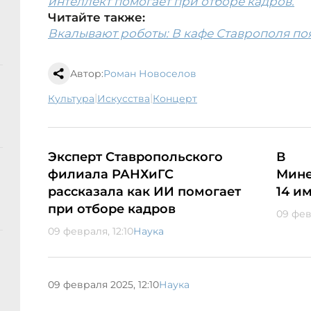
интеллект помогает при отборе кадров.
Читайте также:
Вкалывают роботы: В кафе Ставрополя по
Автор:
Роман Новоселов
|
|
культура
искусства
концерт
Эксперт Ставропольского
В
филиала РАНХиГС
Мине
рассказала как ИИ помогает
14 и
при отборе кадров
09 фев
09 февраля, 12:10
Наука
09 февраля 2025, 12:10
Наука