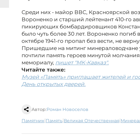
Среди них - майор ВВС, Красноярской в
Вороненко и старший лейтенант 410-го а
пикирующих бомбардировщиков Конста
было чуть более 30 лет. Вороненко погиб в
октябре 1941-го пропал без вести, не верн
Пришедшие на митинг минераловодчане 
почтили память героев минутой молчания
мемориалу,
пишет "МК-Кавказ".
Читайте также:
Музей «Память» приглашает жителей и гос
День открытых дверей.
Автор:
Роман Новоселов
|
|
|
памятник
память
Великая Отечественная
Минер