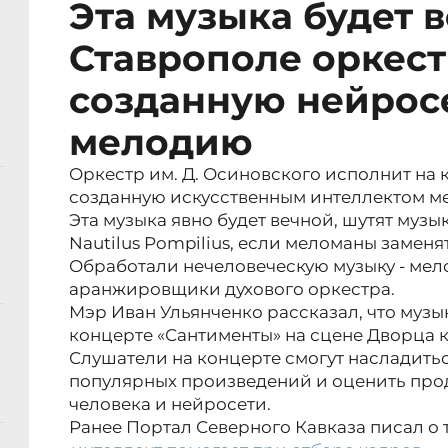
Эта музыка будет в
Ставрополе оркес
созданную нейрос
мелодию
Оркестр им. Д. Осиновского исполнит на 
созданную искусственным интеллектом м
Эта музыка явно будет вечной, шутят муз
Nautilus Pompilius, если меломаны заменя
Обработали нечеловеческую музыку - ме
аранжировщики духового оркестра.
Мэр Иван Ульянченко рассказал, что муз
концерте «Сантименты» на сцене Дворца к
Слушатели на концерте смогут насладит
популярных произведений и оценить прод
человека и нейросети.
Ранее Портал Северного Кавказа писал о 