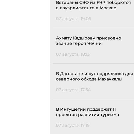
Ветераны СВО из КЧР поборются
в пауэрлифтинге в Москве
07 августа, 19:06
Ахмату Кадырову присвоено
звание Героя Чечни
07 августа, 18:13
В Дагестане ищут подрядчика для
северного обхода Махачкалы
07 августа, 17:54
В Ингушетии поддержат 11
проектов развития туризма
07 августа, 17:15