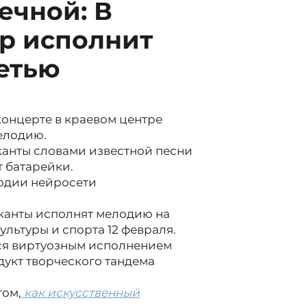
ечной: В
тр исполнит
етью
концерте в краевом центре
елодию.
ыканты словами известной песни
т батарейки.
лодии нейросети
ыканты исполнят мелодию на
ультуры и спорта 12 февраля.
ься виртуозным исполнением
укт творческого тандема
том,
как искусственный