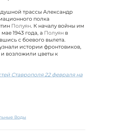
оздушной трассы Александр
виационного полка
нтин
Полуян
. К началу войны им
 мае 1943 года, а
Полуян
в
увшись с боевого вылета.
узнали истории фронтовиков,
 и возложили цветы к
тей Ставрополя 22 февраля на
альные Воды