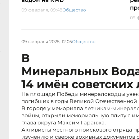
водой на КМВ
ре
пр
09 февраля, 09:48
Общество
09 
09 февраля 2025, 12:05
Общество
В
Минеральных Вода
14 имён советских
На площади Победы минераловодцы увеко
погибших в годы Великой Отечественной 
В городе у мемориала
лётчикам-минерал
войны, открыли мемориальную плиту с им
глава округа Максим
Гаранжа
.
Активисты местного поискового отряда п
изучению и сверке архивных документов о