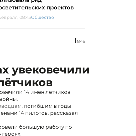
ализовала ряд
осветительских проектов
февраля, 08:43
Общество
846
х увековечили
 лётчиков
вечили 14 имён лётчиков,
войны.
оводцам
, погибшим в годы
енами 14 пилотов, рассказал
ровели большую работу по
 героях.