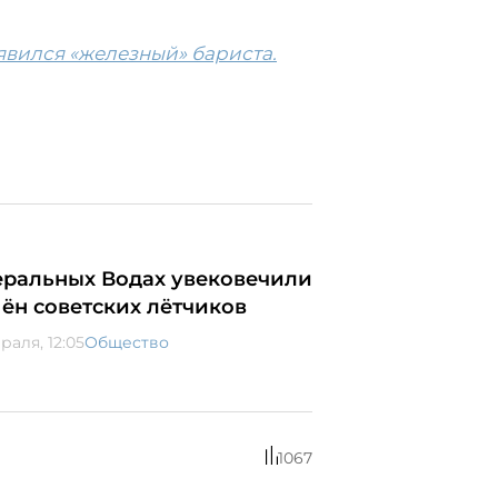
явился «железный» бариста.
ральных Водах увековечили
мён советских лётчиков
раля, 12:05
Общество
1067