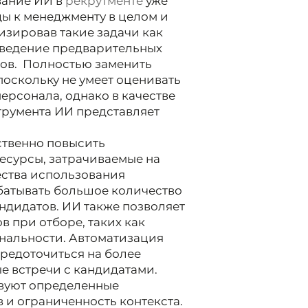
вание ИИ в
рекрутменте
уже
 к менеджменту в целом и
тизировав такие задачи как
оведение предварительных
атов. Полностью заменить
поскольку не умеет оценивать
ерсонала, однако в качестве
румента ИИ представляет
твенно повысить
есурсы, затрачиваемые на
ства использования
батывать большое количество
дидатов. ИИ также позволяет
 при отборе, таких как
ональности. Автоматизация
средоточиться на более
ые встречи с кандидатами.
вуют определенные
 и ограниченность контекста.