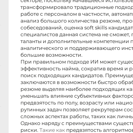
секторе, поскольку начавшееся использо
трансформировало традиционные подходы
работе с персоналом в частности, автома
анализ большого количества резюме, пр
собеседований, оценка soft skills кандид
специалистов данная система не сможет, 
таланты и дополнительные компетенции п
аналитического и поддерживающего инст
большие возможности.
При правильном подходе ИИ может сущес
эффективность найма, сократив время и р
поиск подходящих кандидатов. Преимуще
заключаются в возможности быстро обра
резюме выделяя наиболее подходящих кан
уменьшать влияние субъективных факторов
предвзятость по полу, возрасту или наци
рутинных задач позволяет рекрутерам со
сложных аспектах работы, таких как личн
Однако наряду с преимуществами сущест
риски.
Такие как
предвзятость алгоритмов