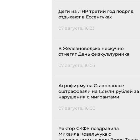
Дети из ЛНР третий год подряд
отдыхают в Ессентуках
07 августа, 16:23
В Железноводске нескучно
отметят День физкультурника
07 августа, 16:05
Агрофирму на Ставрополье
оштрафовали на 1,2 млн рублей за
нарушения с мигрантами
07 августа, 16:00
Ректор СКФУ поздравила
Михаила Ковальчука с
присвоением звания Героя Труда