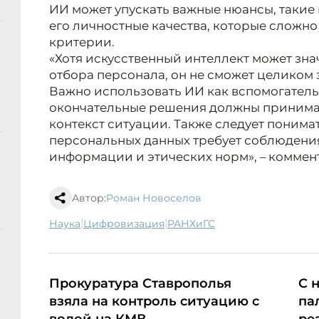
ИИ может упускать важные нюансы, такие
его личностные качества, которые сложн
критерии.
«Хотя искусственный интеллект может зн
отбора персонала, он не сможет целиком 
Важно использовать ИИ как вспомогатель
окончательные решения должны принимат
контекст ситуации. Также следует понима
персональных данных требует соблюдени
информации и этических норм», – комме
Автор:
Роман Новоселов
|
|
наука
цифровизация
РАНХиГС
Прокуратура Ставрополья
С 
взяла на контроль ситуацию с
па