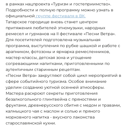
в рамках нацпроекта «Туризм и гостеприимство».
Подробности и полную программу можно узнать в
официальной
группе фестиваля в ВК.
Татарское городище вновь станет центром
притяжения любителей этномузыки, народных
ремесел и гурманов на II фестивале «Песни Ветра».
Для посетителей подготовлена музыкальная
программа, выступления по рубке шашкой и работе с
арапником, фотозоны и ярмарка ремесленников,
мастер-классы, детская зона и угощение
согревающими напитками, приготовленными по
аутентичным старинным рецептам.
«Песни Ветра» закругляют собой цикл мероприятий в
сфере событийного туризма. Особое внимание
уделим созданию уютной осенней атмосферы.
Мастера раскроют секреты приготовления
безалкогольного глинтвейна с пряностями и
фруктами, древнерусского сбитня с медом и травами,
калмыцкого чая с маслом и солью и пряного
морковного напитка - вкусного лакомства
старославянской кухни.