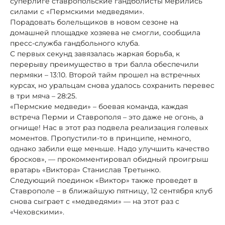
суперлиге ставропольские гандболисты мерились
силами с «Пермскими медведями».
Порадовать болельщиков в новом сезоне на
домашней площадке хозяева не смогли, сообщила
пресс-служба гандбольного клуба.
С первых секунд завязалась жаркая борьба, к
перерыву преимущество в три балла обеспечили
пермяки – 13:10. Второй тайм прошел на встречных
курсах, но уральцам снова удалось сохранить перевес
в три мяча – 28:25.
«Пермские медведи» – боевая команда, каждая
встреча Перми и Ставрополя – это даже не огонь, а
огнище! Нас в этот раз подвела реализация голевых
моментов. Пропустили-то в принципе, немного,
однако забили еще меньше. Надо улучшить качество
бросков», — прокомментировал обидный проигрыш
вратарь «Виктора» Станислав Третынко.
Следующий поединок «Виктор» также проведет в
Ставрополе – в ближайшую пятницу, 12 сентября клуб
снова сыграет с «медведями» — на этот раз с
«Чеховскими».