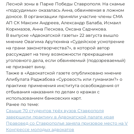
Лесной зоны в Парке Победы Ставрополя. На скамье
«подсудимых» оказалась Анна, обвиняемая в ложном
доносе. В организации приняли участие члены СМА
АП СК Максим Андреев, Александр Балаба, Исмаил
Коркмазов, Анна Пескова, Оксана Садчикова.
В выпуске «Адвокатской газеты» 22 августа вышло
мнение Овагима Арутюняна «Судейское усмотрение
на грани законотворчества?», в которой автор
рассуждает на тему возможности прекращения
уголовного дела, если обвиняемый (подозреваемый)
не признает вину.
Также в «Адвокатской газете опубликовано мнение
Алибулата Раджабова «Суровость или гуманизм?» о
практике применения института освобождения от
отбывания наказания по делам о кражах с
использованием банковских карт.
Ранее по теме:
Свыше 70 студентов трёх вузов Ставрополя
завершили практику в Адвокатской палате края
Правовед со Ставрополья заняла призовое место на V
Конгрессе молодых адвокатов