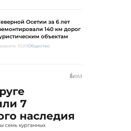
Северной Осетии за 6 лет
ремонтировали 140 км дорог
туристическим объектам
евраля, 10:20
Общество
1053
руге
или 7
ого наследия
ы семь курганных