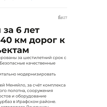
927
за 6 лет
40 км дорог к
ъектам
рованы за шестилетний срок с
«Безопасные качественные
апитально модернизировать
ей Меняйло, за счёт комплекса
ого полотна, сооружения
остов и оборудование
турбаз в Ирафском районе.