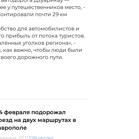
 автодорога Дзуарикау —
е у путешественников место, -
онтировали почти 29 км
обство для автомобилистов и
о прибыль от потока туристов.
алённых уголков региона», -
, как важно, чтобы люди были
воего дорожного пути.
14 февраля подорожал
оезд на двух маршрутах в
аврополе
февраля, 07:57
Общество