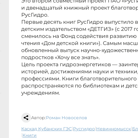
Это второй совместный проект ПАО «РусГи
и двенадцатый книжный проект благотв
РусГидро.
Первые десять книг РусГидро выпустило 
детским издательством «ДЕТГИЗ» (с 2017 г
сменилось на Фонд содействия развитию 
чтения «Дом детской книги»). Самым мас
обновленный выпуск научно-художественн
подростков «Хочу все знать».
Цель проекта гидроэнергетиков — заинт
историей, достижениями науки и техники
профессиями. Книги благотворительного
распространяются по библиотекам и дет
учреждениям.
Автор:
Роман Новоселов
|
|
|
Каскад Кубанских ГЭС
Русгидро
Невинномысск
б
|
книги