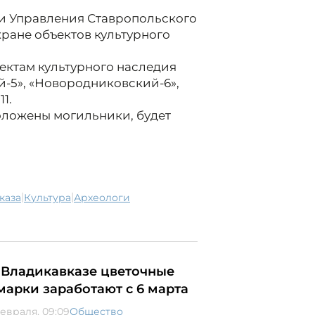
ми Управления Ставропольского
ране объектов культурного
ъектам культурного наследия
-5», «Новородниковский-6»,
1.
положены могильники, будет
|
|
каза
культура
археологи
 Владикавказе цветочные
марки заработают с 6 марта
февраля, 09:09
Общество