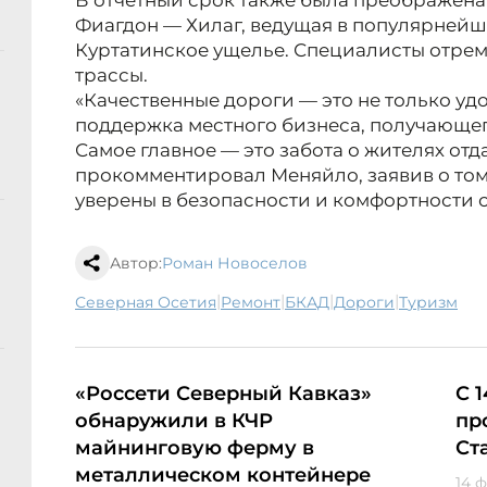
В отчетный срок также была преображена
Фиагдон — Хилаг, ведущая в популярнейше
Куртатинское ущелье. Специалисты отрем
трассы.
«Качественные дороги — это не только уд
поддержка местного бизнеса, получающег
Самое главное — это забота о жителях отд
прокомментировал Меняйло, заявив о том
уверены в безопасности и комфортности с
Автор:
Роман Новоселов
|
|
|
|
Северная Осетия
ремонт
БКАД
дороги
туризм
«Россети Северный Кавказ»
С 
обнаружили в КЧР
пр
майнинговую ферму в
Ст
металлическом контейнере
14 