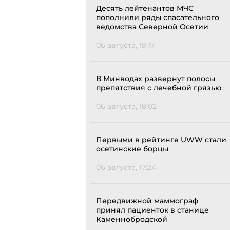
Десять лейтенантов МЧС
пополнили ряды спасательного
ведомства Северной Осетии
06 августа, 19:17
В Минводах развернут полосы
препятствия с лечебной грязью
06 августа, 18:02
Первыми в рейтинге UWW стали
осетинские борцы
06 августа, 17:24
Передвижной маммограф
принял пациенток в станице
Каменнобродской