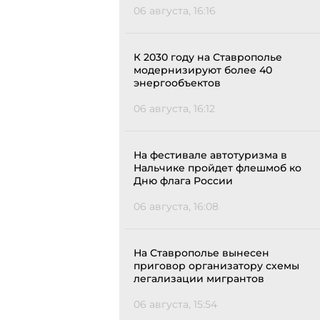
06 августа, 16:16
К 2030 году на Ставрополье
модернизируют более 40
энергообъектов
06 августа, 16:12
На фестивале автотуризма в
Нальчике пройдет флешмоб ко
Дню флага России
06 августа, 16:08
На Ставрополье вынесен
приговор организатору схемы
легализации мигрантов
06 августа, 15:54