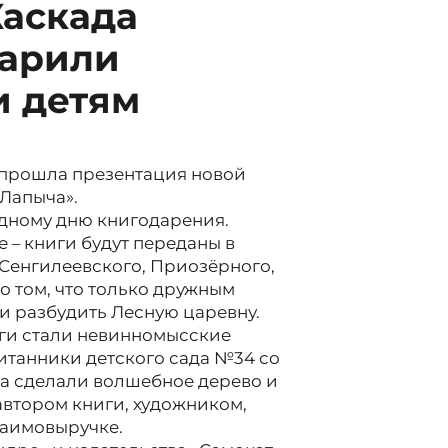
Каскада
дарили
и детям
 прошла презентация новой
 Лапыча».
дному дню книгодарения.
 – книги будут переданы в
Сенгилеевского, Приозёрного,
о том, что только дружным
и разбудить Лесную царевну.
ги стали невинномысские
итанники детского сада №34 со
а сделали волшебное дерево и
автором книги, художником,
заимовыручке.