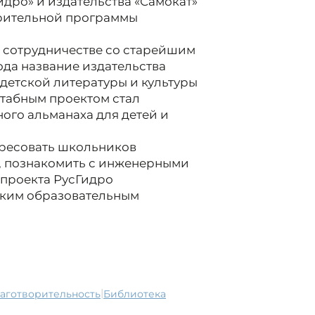
дро» и издательства «Самокат»
орительной программы
в сотрудничестве со старейшим
ода название издательства
детской литературы и культуры
штабным проектом стал
ого альманаха для детей и
ересовать школьников
, познакомить с инженерными
 проекта РусГидро
ским образовательным
|
лаготворительность
библиотека