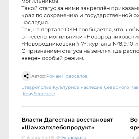
могильников.
Такой статус за ними закреплён приказа
края по сохранению и государственной ох
наследия.
Так, на портале ОКН сообщается, что к об
отнесены могильники «Новородниковский
«Новородниковский-7», курганы №8,9,10 и 1
С признанием статуса на землях, где рас
введен особый режим.
Автор:
Роман Новоселов
|
Ставрополье
Культурное наследие Северного Кав
|
Кочубеевское
Власти Дагестана восстановят
Во
«Шамхалхлебопродукт»
яр
14 февраля, 09:39
Экономика
14 