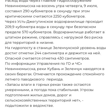
Расход воды через главное гидросооружение
Невинномысска на восемь утра четверга, 9 июля,
составил 290 кубометров в секунду при этом
критическими считаются 2250 кубометров.
Через Усть-Джегутинское водохранилище проходит
209,9 кубометра воды в секунду при безопасном
пределе 570 кубометров. Водохранилище работает в
штатном режиме, справляясь с нагрузкой без риска
для территорий в низине.
На гидропосту в станице Зеленчукской уровень воды
достиг отметки 244 сантиметра и держится на ней.
Опасной считается отметка 430 сантиметров.
По информации Управления по ГО и ЧС»
Невинномысска, реки Кубань и Зеленчук находятся в
своих берегах. Отмечается прохождение спокойного
летнего паводкового периода.
«Запасы влаги в горных реках также остаются
умеренными, а погода пока стабильная. Угрозы
подтопления жилых домов, дорог и
сельскохозяйственных территорий нет», -
подытожили в ведомстве.