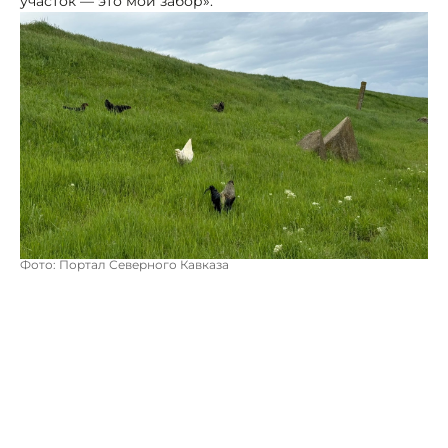
участок — это мой забор».
Фото: Портал Северного Кавказа
Однако специалисты управления Росреестра
считают, что юридическая реальность сегодня такова:
без установленных границ недвижимость фактически
«невидима» для государства. Без процедуры
межевания собственник не сможет в полной мере
распоряжаться своим имуществом.
«К сожалению, граждане часто вспоминают о
необходимости уточнения границ только в момент