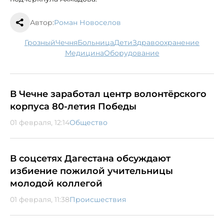
Автор:
Роман Новоселов
Грозный
Чечня
больница
дети
здравоохранение
медицина
оборудование
В Чечне заработал центр волонтёрского
корпуса 80-летия Победы
01 февраля, 12:14
Общество
В соцсетях Дагестана обсуждают
избиение пожилой учительницы
молодой коллегой
01 февраля, 11:38
Происшествия