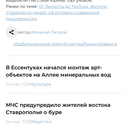
видеоклип на стихи Ирины Торгуновой.
Ранее по теме:
От бересты до ТикТока: Жители
Ставрополя узнают об истории славянской
письменности
Автор:
Алексей Петров
Изобильненский округ
культура
Роман Коврыга
В Ессентуках начался монтаж арт-
объектов на Аллее минеральных вод
24 мая, 12:29
Культура
МЧС предупредило жителей востока
Ставрополья о буре
24 мая, 11:12
Общество