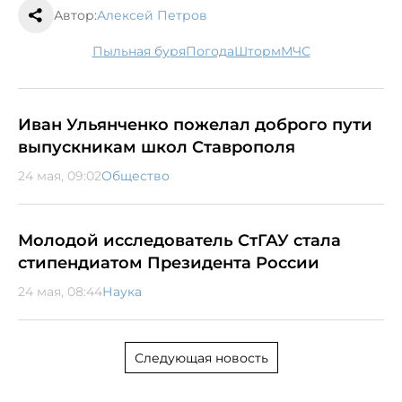
Автор:
Алексей Петров
пыльная буря
погода
шторм
МЧС
Иван Ульянченко пожелал доброго пути
выпускникам школ Ставрополя
24 мая, 09:02
Общество
Молодой исследователь СтГАУ стала
стипендиатом Президента России
24 мая, 08:44
Наука
Следующая новость