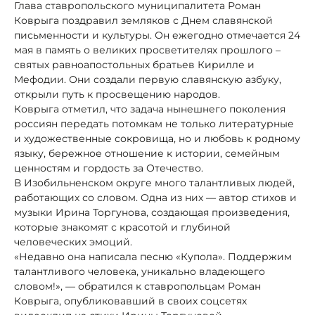
Глава ставропольского муниципалитета Роман
Коврыга поздравил земляков с Днем славянской
письменности и культуры. Он ежегодно отмечается 24
мая в память о великих просветителях прошлого –
святых равноапостольных братьев Кирилле и
Мефодии. Они создали первую славянскую азбуку,
открыли путь к просвещению народов.
Коврыга отметил, что задача нынешнего поколения
россиян передать потомкам не только литературные
и художественные сокровища, но и любовь к родному
языку, бережное отношение к истории, семейным
ценностям и гордость за Отечество.
В Изобильненском округе много талантливых людей,
работающих со словом. Одна из них — автор стихов и
музыки Ирина Торгунова, создающая произведения,
которые знакомят с красотой и глубиной
человеческих эмоций.
«Недавно она написала песню «Купола». Поддержим
талантливого человека, уникально владеющего
словом!», — обратился к ставропольцам Роман
Коврыга, опубликовавший в своих соцсетях