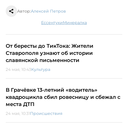
Автор:
Алексей Петров
Ессентуки
минералка
От бересты до ТикТока: Жители
Ставрополя узнают об истории
славянской письменности
24 мая, 10:43
Культура
В Грачёвке 13-летний «водитель»
квадроцикла сбил ровесницу и сбежал с
места ДТП
24 мая, 10:31
Происшествия