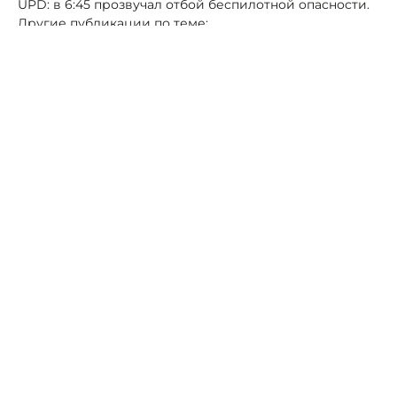
UPD: в 6:45 прозвучал отбой беспилотной опасности.
Другие публикации по теме:
Приостановлена работа аэропортов Ставрополя и
Минвод
Минобороны РФ отчиталось о сбитом беспилотнике
ВСУ над Ставропольем
Автор:
Алексей Петров
бпла
Глава Чечни проверил строительство
исламского центра в Грозном
08 мая, 14:59
Общество
Мошенники выманили ₽17 млн под
предлогом диспансеризации у 71-летней