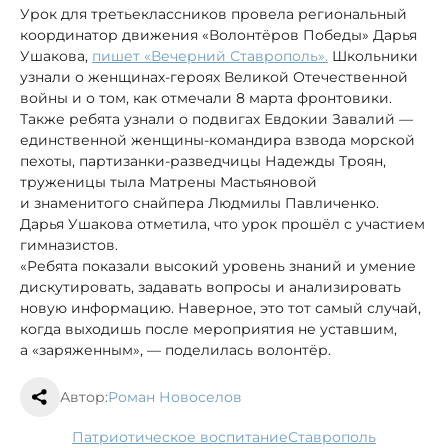
Урок для третьеклассников провела региональный
координатор движения «Волонтёров Победы» Дарья
Ушакова,
пишет «Вечерний Ставрополь».
Школьники
узнали о женщинах-героях Великой Отечественной
войны и о том, как отмечали 8 марта фронтовики.
Также ребята узнали о подвигах Евдокии Завалий —
единственной женщины-командира взвода морской
пехоты, партизанки-разведчицы Надежды Троян,
труженицы тыла Матрены Мастьяновой
и знаменитого снайпера Людмилы Павличенко.
Дарья Ушакова отметила, что урок прошёл с участием
гимназистов.
«Ребята показали высокий уровень знаний и умение
дискутировать, задавать вопросы и анализировать
новую информацию. Наверное, это тот самый случай,
когда выходишь после мероприятия не уставшим,
а «заряженным», — поделилась волонтёр.
Автор:
Роман Новоселов
патриотическое воспитание
Ставрополь