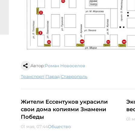
Автор:
Роман Новоселов
|
|
транспорт
парад
Ставрополь
Жители Ессентуков украсили
Эк
свои дома копиями Знамени
ве
Победы
01 м
01 мая, 07:44
Общество