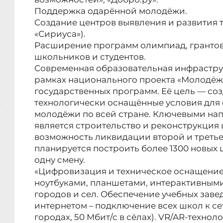
Поддержка одарённой молодёжи.
Создание центров выявления и развития 
«Сириуса»).
Расширение программ олимпиад, грантов
школьников и студентов.
Современная образовательная инфрастру
рамках национального проекта «Молодёжь
государственных программ. Её цель — со
технологически оснащённые условия для 
молодёжи по всей стране. Ключевыми н
является строительство и реконструкция ш
возможность ликвидации второй и третьей
планируется построить более 1300 новых ш
одну смену.
«Цифровизация и техническое оснащение
ноутбуками, планшетами, интерактивным
городов и сел. Обеспечение учебных зав
интернетом – подключение всех школ к сет
городах, 50 Мбит/с в сёлах). VR/AR-техно