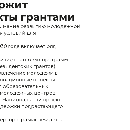
ержит
ты грантами
внимание развитию молодежной
я условий для
30 года включает ряд
итие грантовых программ
езидентских грантов),
вовлечение молодежи в
овационные проекты.
я образовательных
 молодежных центров,
з. Национальный проект
оддержки подрастающего
р, программы «Билет в