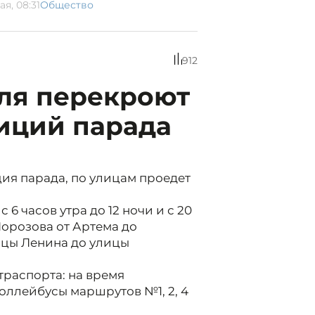
ая, 08:31
Общество
912
оля перекроют
иций парада
иция парада, по улицам проедет
 6 часов утра до 12 ночи и с 20
 Морозова от Артема до
ицы Ленина до улицы
распорта: на время
оллейбусы маршрутов №1, 2, 4