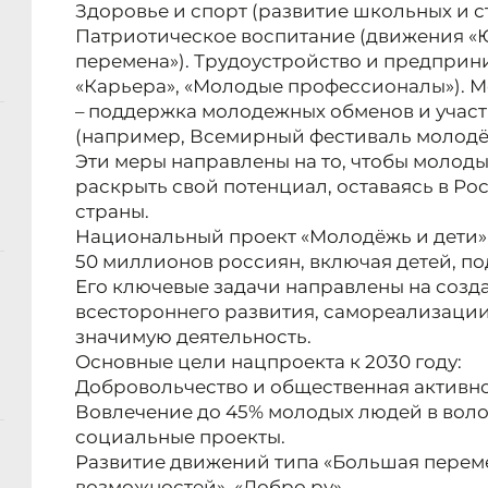
Здоровье и спорт (развитие школьных и с
Патриотическое воспитание (движения «
перемена»). Трудоустройство и предпри
«Карьера», «Молодые профессионалы»). 
– поддержка молодежных обменов и учас
(например, Всемирный фестиваль молодёж
Эти меры направлены на то, чтобы молод
раскрыть свой потенциал, оставаясь в Ро
страны.
Национальный проект «Молодёжь и дети» 
50 миллионов россиян, включая детей, по
Его ключевые задачи направлены на созд
всестороннего развития, самореализации
значимую деятельность.
Основные цели нацпроекта к 2030 году:
Добровольчество и общественная активно
Вовлечение до 45% молодых людей в воло
социальные проекты.
Развитие движений типа «Большая перемен
возможностей», «Добро.ру».