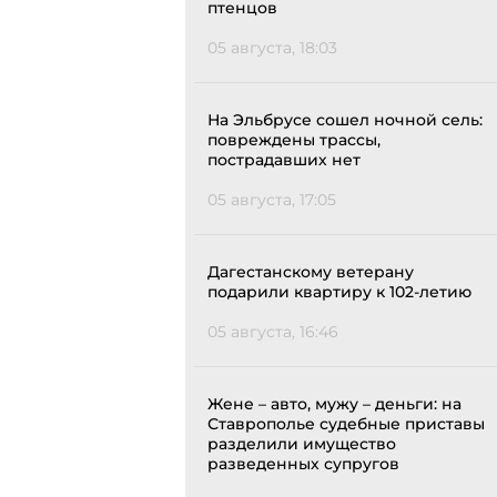
птенцов
05 августа, 18:03
На Эльбрусе сошел ночной сель:
повреждены трассы,
пострадавших нет
05 августа, 17:05
Дагестанскому ветерану
подарили квартиру к 102-летию
05 августа, 16:46
Жене – авто, мужу – деньги: на
Ставрополье судебные приставы
разделили имущество
разведенных супругов