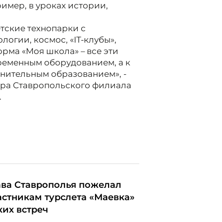
имер, в уроках истории,
тские технопарки с
огии, космос, «IT-клубы»,
рма «Моя школа» – все эти
ременным оборудованием, а к
лнительным образованием», -
ра Ставропольского филиала
.
ава Ставрополья пожелал
астникам турслета «Маевка»
ких встреч