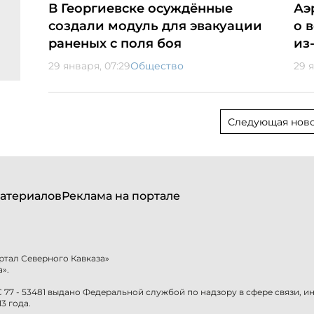
В Георгиевске осуждённые
Аэ
создали модуль для эвакуации
о 
раненых с поля боя
из
29 января, 07:29
Общество
29 я
Следующая ново
атериалов
Реклама на портале
ртал Северного Кавказа»
».
77 - 53481 выдано Федеральной службой по надзору в сфере связи, 
3 года.