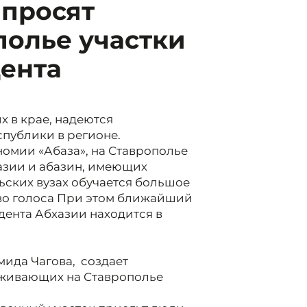
 просят
полье участки
дента
 в крае, надеются
спублики в регионе.
омии «Абаза», на Ставрополье
зии и абазин, имеющих
ьских вузах обучается большое
аво голоса При этом ближайший
дента Абхазии находится в
мида Чагова,
создает
оживающих на Ставрополье