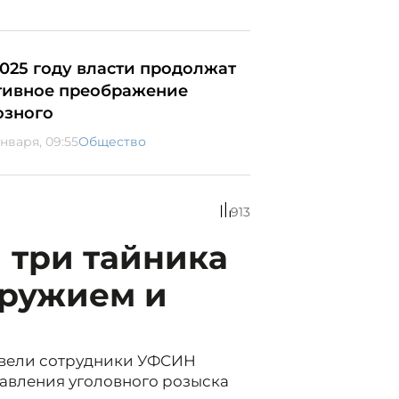
2025 году власти продолжат
тивное преображение
озного
января, 09:55
Общество
913
 три тайника
оружием и
вели сотрудники УФСИН
равления уголовного розыска