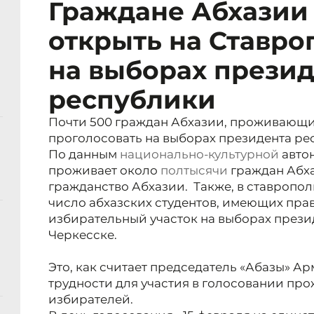
Граждане Абхазии
открыть на Ставро
на выборах прези
республики
Почти 500 граждан Абхазии, проживающих
проголосовать на выборах президента ре
По данным
национально-культурной
автон
проживает около
полтысячи
граждан Абха
гражданство Абхазии. Также, в ставропол
число абхазских студентов, имеющих пр
избирательный участок на выборах прези
Черкесске.
Это, как считает председатель «Абазы» Ар
трудности для участия в голосовании пр
избирателей.