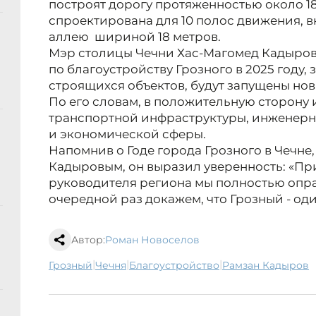
построят дорогу протяженностью около 1
спроектирована для 10 полос движения, 
аллею шириной 18 метров.
Мэр столицы Чечни Хас-Магомед Кадыров
по благоустройству Грозного в 2025 году, 
строящихся объектов, будут запущены но
По его словам, в положительную сторону
транспортной инфраструктуры, инженер
и экономической сферы.
Напомнив о Годе города Грозного в Чечне
Кадыровым, он выразил уверенность: «П
руководителя региона мы полностью опра
очередной раз докажем, что Грозный - оди
Автор:
Роман Новоселов
|
|
|
Грозный
Чечня
благоустройство
Рамзан Кадыров