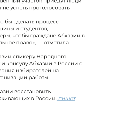
ственный участок приедут люди
т не успеть проголосовать
о бы сделать процесс
щины и студентов,
еры, чтобы граждане Абхазии в
льное право»
, —
отметила
азии спикеру Народного
и консулу Абхазии в России с
вания избирателей на
рганизации работы
азии восстановить
оживающих в России,
пишет