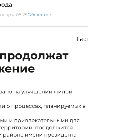
рода
января, 08:25
Общество
901
и продолжат
жение
овано на улучшении жилой
ли о процессах, планируемых в
ыми и привлекательными для
 территории; продолжится
ом районе имени президента