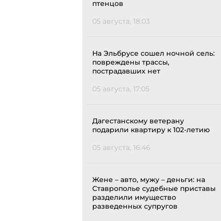
птенцов
05 августа, 18:03
На Эльбрусе сошел ночной сель:
повреждены трассы,
пострадавших нет
05 августа, 17:05
Дагестанскому ветерану
подарили квартиру к 102-летию
05 августа, 16:46
Жене – авто, мужу – деньги: на
Ставрополье судебные приставы
разделили имущество
разведенных супругов