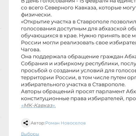
В день голосования - 15 февраля на един
со всего Северного Кавказа, которые могу
физически.
«Открытие участка в Ставрополе позволил
голосования доступным для абхазской об
обучающихся в крае. Нужно принять все м
России могли реализовать свое избирате
Чагова.
Она поддержала обращение граждан Абх
Собрания и избиркому республики, послу 
просьбой о создании условий для голосо
территории России, в том числе путем о
избирательного участка в Ставрополе.
Авторы обращений просят парламент Абх
конституционные права избирателей, пр
«
МК-Кавказ
».
Автор:
Роман Новоселов
выборы