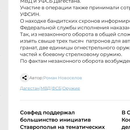
МВД и УФСБ Дагестана.
Участие в операции также принимали со
УФСИН.
О находке бандитских схронов информир
Федеральной службы исполнения наказан
Так, из незаконного оборота в общей сл
изъять свыше трех тысяч патронов для ав
гранат, две единицы огнестрельного оруж
частей к боевому стрелковому оружию.
По фактам незаконного оборота возбужде
Автор:
Роман Новоселов
|
|
|
Дагестан
МВД
ФСБ
оружие
Совфед поддержал
В 
большинство инициатив
Ко
Ставрополья на тематических
де