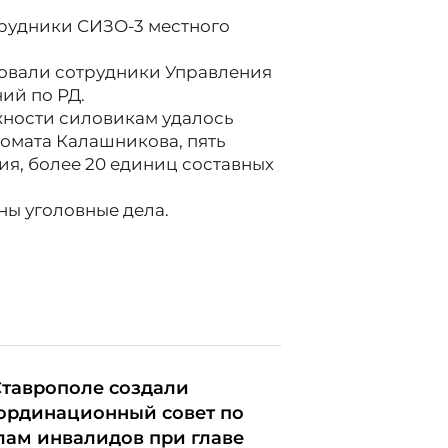
трудники СИЗО-3 местного
овали сотрудники Управления
ий по РД.
ожности силовикам удалось
томата Калашникова, пять
ия, более 20 единиц составных
ны уголовные дела.
Ставрополе создали
ординационный совет по
лам инвалидов при главе