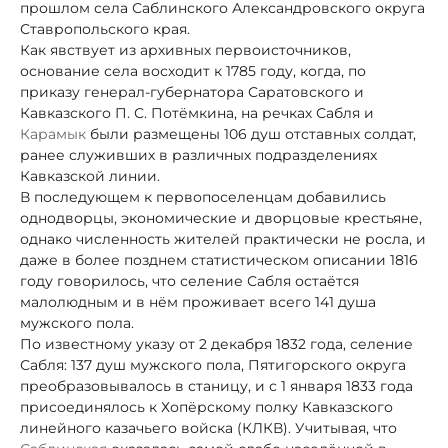
прошлом села Саблинского Александровского округа
Ставропольского края.
Как явствует из архивных первоисточников,
основание села восходит к 1785 году, когда, по
приказу генерал-губернатора Саратовского и
Кавказского П. С. Потёмкина, на речках Сабля и
Карамык
были размещены 106 душ отставных солдат,
ранее служивших в различных подразделениях
Кавказской линии.
В последующем к первопоселенцам добавились
однодворцы, экономические и дворцовые крестьяне,
однако численность жителей практически не росла, и
даже в более позднем статистическом описании 1816
году говорилось, что селение Сабля остаётся
малолюдным и в нём проживает всего 141 душа
мужского пола.
По известному указу от 2 декабря 1832 года, селение
Сабля: 137 душ мужского пола, Пятигорского округа
преобразовывалось в станицу, и с 1 января 1833 года
присоединялось к Хопёрскому полку Кавказского
линейного казачьего войска (КЛКВ). Учитывая, что