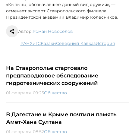
«
Кылыш
», обозначавшее данный вид оружия», —
отмечает эксперт Ставропольского филиала
Президентской академии Владимир Колесников.
Автор:
Роман Новоселов
РАНХиГС
казаки
Северный Кавказ
история
На Ставрополье стартовало
предпаводковое обследование
гидротехнических сооружений
01 февраля, 09:25
Общество
В Дагестане и Крыме почтили память
Амет-Хана Султана
01 февраля, 08:52
Общество