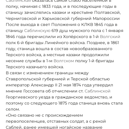
Саблинская
оказалась самой слабо населённой в
полку, начиная с 1833 года, и в последующие годы в
станицу зачислялись казаки и крестьяне Полтавской,
Черниговской и Харьковской губерний Малороссии
После выхода в свет Положения о КЛКВ 1845 года в
станицу
Саблинскую
619 душ мужского пола с 1 января
1846 года перечислили из Хопёрского в 1-й
Волгский
полк 6-й бригады Линейного войска. Позднее, в 1861
году, станица вошла в состав новообразованного
Терского войска, а местные казаки продолжили
несение службы в 1-м
Волгском
полку 1-й бригады
Терского казачьего войска.
В связи с изменением границы между
Ставропольской губернией и Терской областью
император Александр II 21 мая 1874 года утвердил
мнение Госсовета об отчислении ст.
Саблинской
Георгиевского уезда в гражданское ведомство, и
поэтому со следующего 1875 года станица вновь стала
селом.
«Оно связано не с происхождением
первопоселенцев, отставных солдат, а с рекой
Саблей, ранее имевшей ногайское название