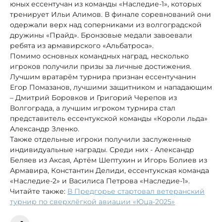
юных ессентучан из команды «Наследие-1», которых
тренирует Ильи Алимов. В финале соревнований они
одержали верх над соперниками из волгоградской
дружины «Прайд». Бронзовые медали завоевали
ребята из армавирского «Альбатроса».
Помимо основных командных наград, несколько
игроков получили призы за личные достижения.
Лучшим вратарём турнира признан ессентучанин
Егор Помазанов, лучшими защитником и нападающим
– Дмитрий Боровков и Григорий Черепов из
Волгограда, а лучшим игроком турнира стал
представитель ессентукской команды «Короли льда»
Александр Зленко.
Также отдельные игроки получили заслуженные
индивидуальные награды. Среди них - Александр
Беляев из Аксая, Артём Шептухин и Игорь Болиев из
Армавира, Константин Делиди, ессентукская команда
«Наследие-2» и Василиса Петрова «Наследие-1».
Читайте также:
В Предгорье стартовал ветеранский
турнир по сверхлёгкой авиации «Юца-2025»