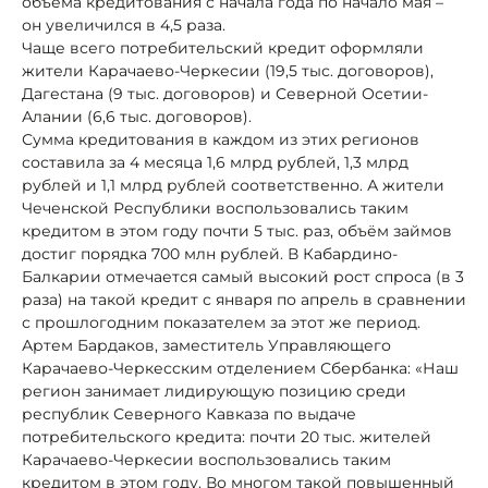
объёма кредитования с начала года по начало мая –
он увеличился в 4,5 раза.
Чаще всего потребительский кредит оформляли
жители Карачаево-Черкесии (19,5 тыс. договоров),
Дагестана (9 тыс. договоров) и Северной Осетии-
Алании (6,6 тыс. договоров).
Сумма кредитования в каждом из этих регионов
составила за 4 месяца 1,6 млрд рублей, 1,3 млрд
рублей и 1,1 млрд рублей соответственно. А жители
Чеченской Республики воспользовались таким
кредитом в этом году почти 5 тыс. раз, объём займов
достиг порядка 700 млн рублей. В Кабардино-
Балкарии отмечается самый высокий рост спроса (в 3
раза) на такой кредит с января по апрель в сравнении
с прошлогодним показателем за этот же период.
Артем Бардаков, заместитель Управляющего
Карачаево-Черкесским отделением Сбербанка: «Наш
регион занимает лидирующую позицию среди
республик Северного Кавказа по выдаче
потребительского кредита: почти 20 тыс. жителей
Карачаево-Черкесии воспользовались таким
кредитом в этом году. Во многом такой повышенный