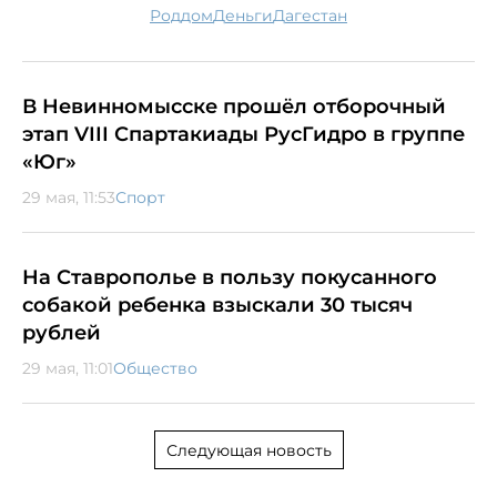
роддом
деньги
Дагестан
В Невинномысске прошёл отборочный
этап VIII Спартакиады РусГидро в группе
«Юг»
29 мая, 11:53
Спорт
На Ставрополье в пользу покусанного
собакой ребенка взыскали 30 тысяч
рублей
29 мая, 11:01
Общество
Следующая новость