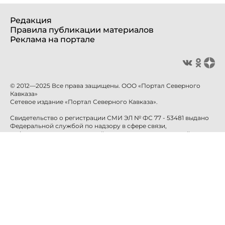
Редакция
Правила публикации материалов
Реклама на портале
© 2012—2025 Все права защищены. ООО «Портал Северного
Кавказа»
Сетевое издание «Портал Северного Кавказа».
Свидетельство о регистрации СМИ ЭЛ № ФС 77 - 53481 выдано
Федеральной службой по надзору в сфере связи,
информационных технологий и массовых коммуникаций
(Роскомнадзор) 10 апреля 2013 года.
Учредитель: ООО «Портал Северного Кавказа»
Главный редактор: Баканова Е.Н.
info@sevkavportal.ru
E-mail:
Телефон: +7-8652-226-226
При использовании информации гиперссылка на сайт
sevkavportal.ru
обязательна.