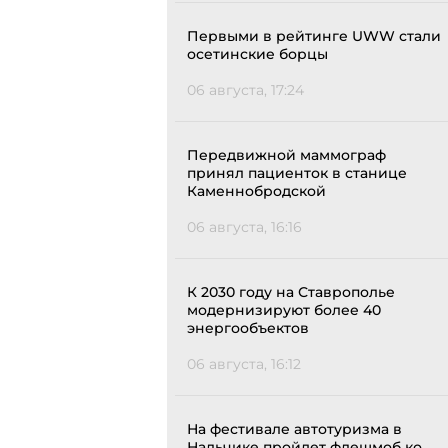
Первыми в рейтинге UWW стали
осетинские борцы
06 августа, 17:24
Передвижной маммограф
принял пациенток в станице
Каменнобродской
06 августа, 16:16
К 2030 году на Ставрополье
модернизируют более 40
энергообъектов
06 августа, 16:12
На фестивале автотуризма в
Нальчике пройдет флешмоб ко