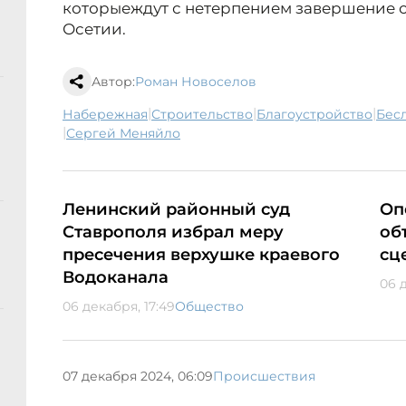
которые
ждут с нетерпением завершение с
Осетии.
Автор:
Роман Новоселов
|
|
|
набережная
строительство
благоустройство
Бес
|
Сергей Меняйло
Ленинский районный суд
Оп
Ставрополя избрал меру
об
пресечения верхушке краевого
сц
Водоканала
06 д
06 декабря, 17:49
Общество
07 декабря 2024, 06:09
Происшествия