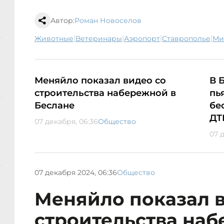
Автор:
Роман Новоселов
|
|
|
|
животные
ветеринары
аэропорт
Ставрополье
М
Меняйло показал видео со
В 
строительства набережной в
пь
Беслане
бе
ДТ
07 декабря, 06:36
Общество
07 
07 декабря 2024, 06:36
Общество
Меняйло показал в
строительства наб