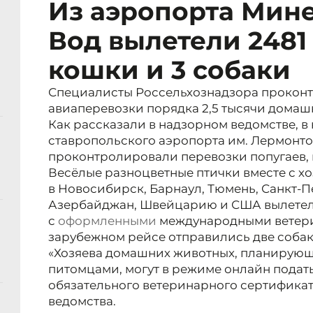
Из аэропорта Мин
Вод вылетели 2481 
кошки и 3 собаки
Специалисты Россельхознадзора прокон
авиаперевозки порядка 2,5 тысячи домаш
Как рассказали в надзорном ведомстве, в 
ставропольского аэропорта им. Лермонт
проконтролировали перевозки попугаев, 
Весёлые разноцветные птички вместе с х
в Новосибирск, Барнаул, Тюмень, Санкт-П
Азербайджан, Швейцарию и США вылете
с
оформленными
международными ветер
зарубежном рейсе отправились две собак
«Хозяева домашних животных, планирующи
питомцами, могут в режиме онлайн подат
обязательного ветеринарного сертификат
ведомства.