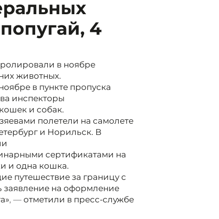
еральных
попугай, 4
тролировали в ноябре
них животных.
ноябре в пункте пропуска
ова инспекторы
кошек и собак.
озяевами полетели на самолете
етербург и Норильск. В
ли
инарными сертификатами на
и и одна кошка.
е путешествие за границу с
ь заявление на оформление
а»
, —
отметили в пресс-службе