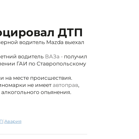
оцировал ДТП
 Озерной водитель Mazda выехал
-летний водитель
ВАЗа -
получил
лении ГАИ по Ставропольскому
и на месте происшествия.
 иномарки не имеет
автоправ
,
 алкогольного опьянения.
|
ТП
авария