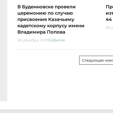
В Буденновске провели
Пр
церемонию по случаю
из
присвоения Казачьему
44
кадетскому корпусу имени
06 д
Владимира Попова
06 декабря, 14:03
События
Следующая ново