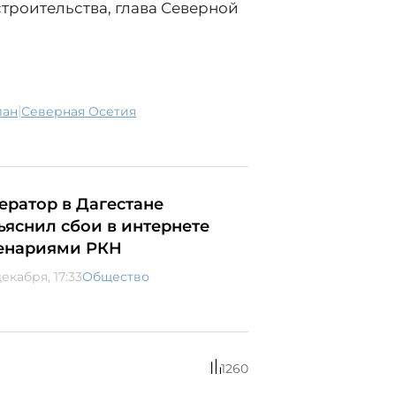
троительства, глава Северной
|
лан
Северная Осетия
ератор в Дагестане
ъяснил сбои в интернете
енариями РКН
екабря, 17:33
Общество
1260