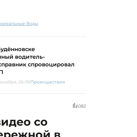
инеральные Воды
Будённовске
яный водитель-
справник спровоцировал
П
декабря, 06:09
Происшествия
1082
идео со
ережной в