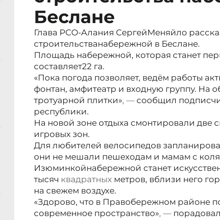
Беслане
Глава РСО-Алания СергейМеняйло рассказ
строительстванабережной в Беслане.
Площадь набережной, которая станет пе
составляет
22 га.
«Пока погода позволяет, ведём работы ак
фонтан, амфитеатр и входную группу. На о
тротуарной плитки»
, —
сообщил подписчик
республики.
На новой зоне отдыха смонтировали две 
игровых зон.
Для любителей велосипедов запланирова
они не мешали пешеходам и мамам с коля
Изюминкой
набережной станет искусстве
тысяч
квадратных
метров, вблизи него го
на свежем воздухе.
«Здорово, что в Правобережном районе п
современное пространство»
, —
порадовал