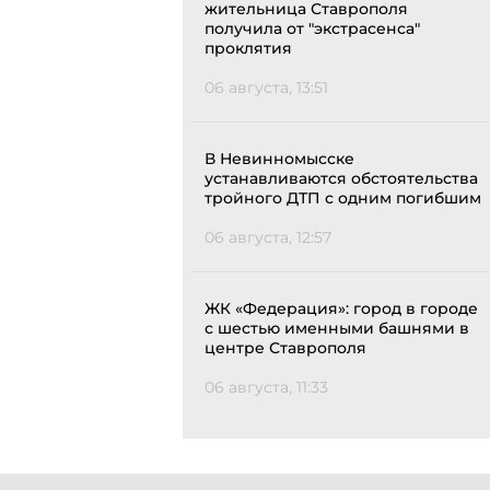
жительница Ставрополя
получила от "экстрасенса"
проклятия
06 августа, 13:51
В Невинномысске
устанавливаются обстоятельства
тройного ДТП с одним погибшим
06 августа, 12:57
ЖК «Федерация»: город в городе
с шестью именными башнями в
центре Ставрополя
06 августа, 11:33