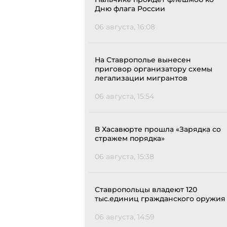
Дню флага России
06 августа, 16:08
На Ставрополье вынесен
приговор организатору схемы
легализации мигрантов
06 августа, 15:54
В Хасавюрте прошла «Зарядка со
стражем порядка»
06 августа, 15:38
Ставропольцы владеют 120
тыс.единиц гражданского оружия
06 августа, 14:59