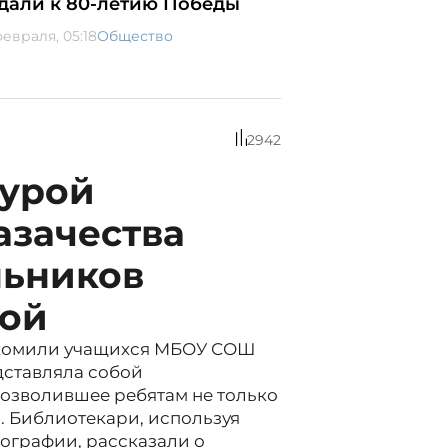
дали к 80-летию Победы
февраля, 05:18
Общество
2942
турой
азачества
льников
кой
накомили учащихся МБОУ СОШ
ставляла собой
позволившее ребятам не только
а. Библиотекари, используя
ографии, рассказали о