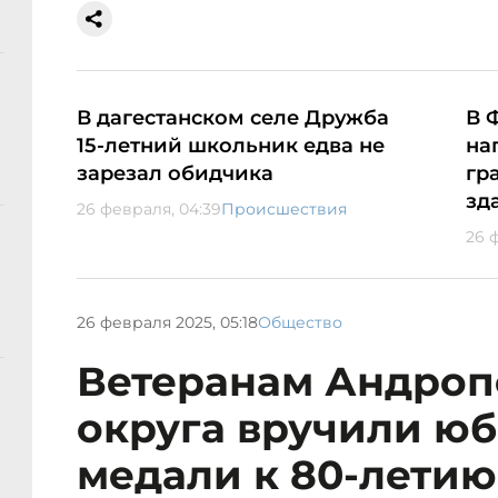
В дагестанском селе Дружба
В 
15-летний школьник едва не
на
зарезал обидчика
гр
зд
26 февраля, 04:39
Происшествия
26 
26 февраля 2025, 05:18
Общество
Ветеранам Андроп
округа вручили ю
медали к 80-лети