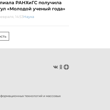
лиала РАНХиГС получила
тул «Молодой ученый года»
февраля, 14:53
Наука
сть
информационных технологий и массовых