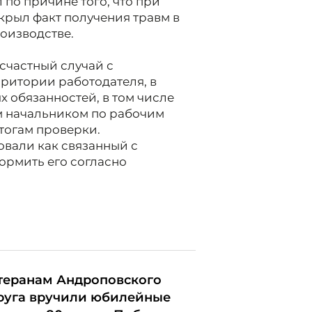
по причине того, что при
рыл факт получения травм в
оизводстве.
есчастный случай с
ритории работодателя, в
 обязанностей, в том числе
м начальником по рабочим
тогам проверки.
овали как связанный с
ормить его согласно
теранам Андроповского
руга вручили юбилейные