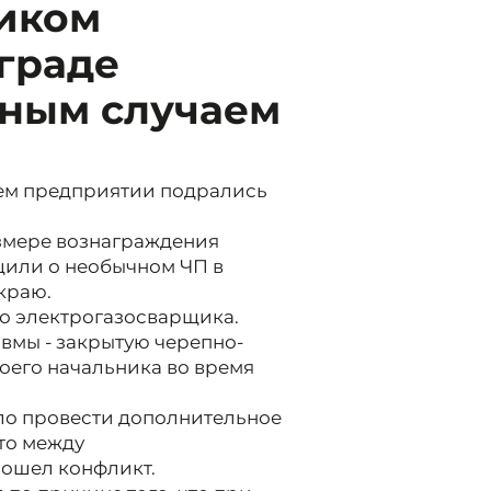
иком
граде
тным случаем
ем предприятии подрались
азмере вознаграждения
щили о необычном ЧП в
краю.
го электрогазосварщика.
вмы - закрытую черепно-
воего начальника во время
ло провести дополнительное
то между
ошел конфликт.