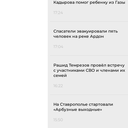
Кадырова помог ребенку из Газы
17:24
Спасатели эвакуировали пять
человек на реке Ардон
17:04
Рашид Темрезов провёл встречу
с участниками СВО и членами их
семей
16:22
На Ставрополье стартовали
«Арбузные выходные»
15:50