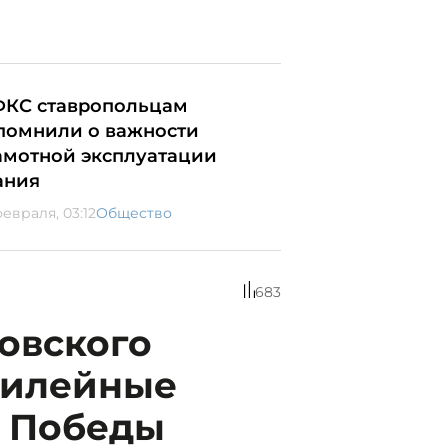
ФКС ставропольцам
помнили о важности
амотной эксплуатации
ания
февраля, 03:12
Общество
683
овского
билейные
ю Победы