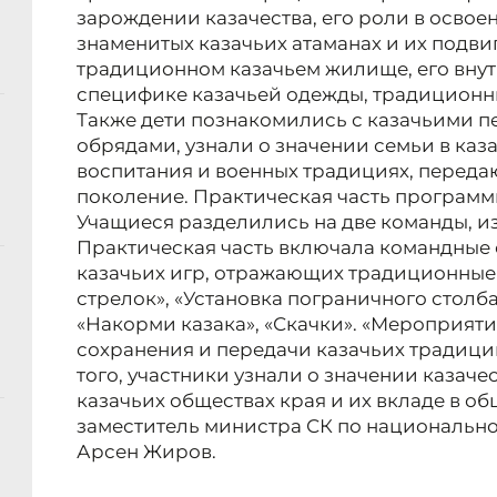
зарождении казачества, его роли в освое
знаменитых казачьих атаманах и их подвиг
традиционном казачьем жилище, его внут
специфике казачьей одежды, традиционн
Также дети познакомились с казачьими п
обрядами, узнали о значении семьи в каз
воспитания и военных традициях, переда
поколение. Практическая часть программ
Учащиеся разделились на две команды, из
Практическая часть включала командные
казачьих игр, отражающих традиционные
стрелок», «Установка пограничного столба
«Накорми казака», «Скачки». «Мероприят
сохранения и передачи казачьих традиц
того, участники узнали о значении казаче
казачьих обществах края и их вкладе в о
заместитель министра СК по национально
Арсен Жиров.