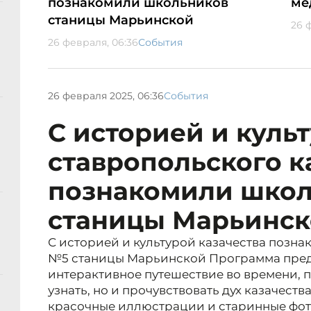
познакомили школьников
ме
станицы Марьинской
26 
26 февраля, 06:36
События
26 февраля 2025, 06:36
События
С историей и куль
ставропольского к
познакомили шко
станицы Марьинс
С историей и культурой казачества поз
№5 станицы Марьинской Программа пред
интерактивное путешествие во времени, 
узнать, но и прочувствовать дух казачеств
красочные иллюстрации и старинные фот