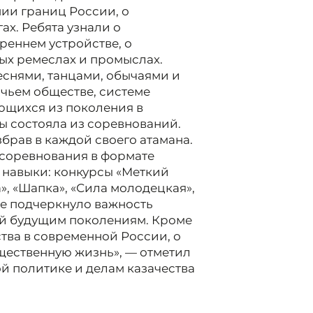
нии границ России, о
ах. Ребята узнали о
реннем устройстве, о
ых ремеслах и промыслах.
еснями, танцами, обычаями и
ачьем обществе, системе
ющихся из поколения в
ы состояла из соревнований.
брав в каждой своего атамана.
 соревнования в формате
 навыки: конкурсы «Меткий
», «Шапка», «Сила молодецкая»,
ие подчеркнуло важность
ий будущим поколениям. Кроме
ства в современной России, о
бщественную жизнь», — отметил
й политике и делам казачества