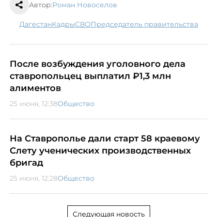
Автор:
Роман Новоселов
Дагестан
кадры
СВО
председатель правительства
После возбуждения уголовного дела
ставропольцец выплатил ₽1,3 млн
алиментов
25 июня, 12:38
Общество
На Ставрополье дали старт 58 краевому
Слету ученических производственных
бригад
25 июня, 12:28
Общество
Следующая новость