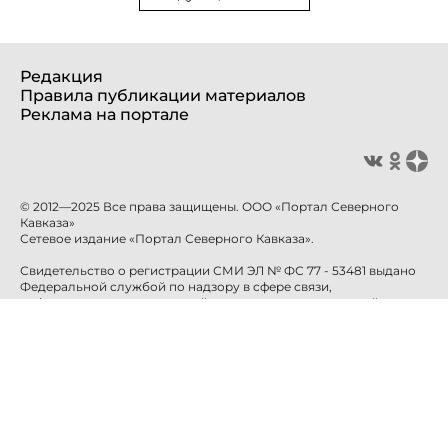
Редакция
Правила публикации материалов
Реклама на портале
© 2012—2025 Все права защищены. ООО «Портал Северного
Кавказа»
Сетевое издание «Портал Северного Кавказа».
Свидетельство о регистрации СМИ ЭЛ № ФС 77 - 53481 выдано
Федеральной службой по надзору в сфере связи,
информационных технологий и массовых коммуникаций
(Роскомнадзор) 10 апреля 2013 года.
Учредитель: ООО «Портал Северного Кавказа»
Главный редактор: Баканова Е.Н.
info@sevkavportal.ru
E-mail:
Телефон: +7-8652-226-226
При использовании информации гиперссылка на сайт
sevkavportal.ru
обязательна.