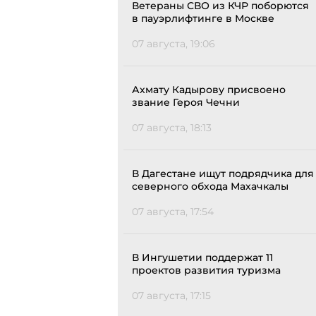
Ветераны СВО из КЧР поборются
в пауэрлифтинге в Москве
07 августа, 19:06
Ахмату Кадырову присвоено
звание Героя Чечни
07 августа, 18:13
В Дагестане ищут подрядчика для
северного обхода Махачкалы
07 августа, 17:54
В Ингушетии поддержат 11
проектов развития туризма
07 августа, 17:15