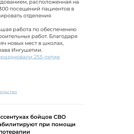
дованием, расположенная на
300 посещений пациентов в
нировать отделения
ьшая работа по обеспечению
оительных работ. Благодаря
яч новых мест в школах,
лава Ингушетии.
праздновали 255-летие
тельство
Ессентуках бойцов СВО
абилитируют при помощи
потерапии