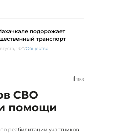
Махачкале подорожает
щественный транспорт
вгуста, 13:47
Общество
1153
ов СВО
ри помощи
» по реабилитации участников