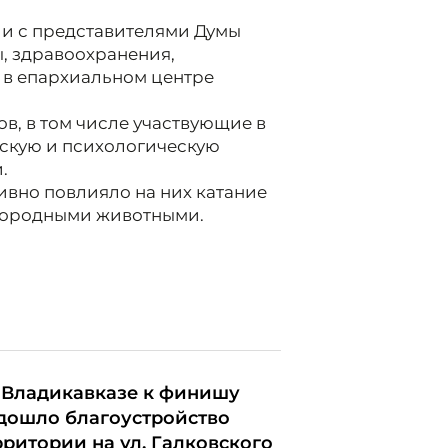
ии с представителями Думы
ы, здравоохранения,
 в епархиальном центре
в, в том числе участвующие в
скую и психологическую
.
ивно повлияло на них катание
агородными животными.
 Владикавказе к финишу
дошло благоустройство
рритории на ул. Галковского