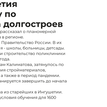
етия
у по
 долгостроев
 рассказал о планомерной
 в регионе.
 Правительство России. В их
 - школы, больницы, детсады.
 и строительство поликлиники
года.
вам Калиматова, затянулось по
ния стройматериалов,
а также в период пандемии.
анируется завершить до начала
на из старейших в Ингушетии.
словия обучения для 1600