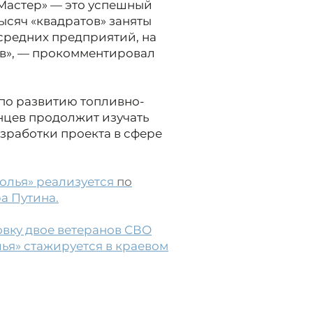
Мастер» — это успешный
тысяч «квадратов» заняты
 средних предприятий, на
ов», — прокомментировал
по развитию топливно-
анцев продолжит изучать
зработки проекта в сфере
олья» реализуется
по
а Путина.
вку двое ветеранов СВО
ья» стажируется в краевом