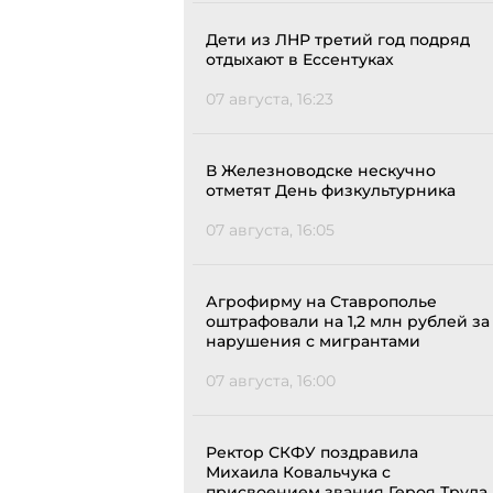
Дети из ЛНР третий год подряд
отдыхают в Ессентуках
07 августа, 16:23
В Железноводске нескучно
отметят День физкультурника
07 августа, 16:05
Агрофирму на Ставрополье
оштрафовали на 1,2 млн рублей за
нарушения с мигрантами
07 августа, 16:00
Ректор СКФУ поздравила
Михаила Ковальчука с
присвоением звания Героя Труда