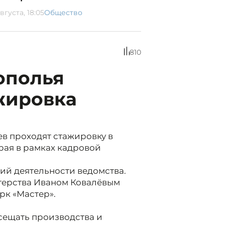
вгуста, 18:05
Общество
810
ополья
жировка
в проходят стажировку в
рая в рамках кадровой
ий деятельности ведомства.
стерства Иваном Ковалёвым
рк «Мастер».
осещать производства и