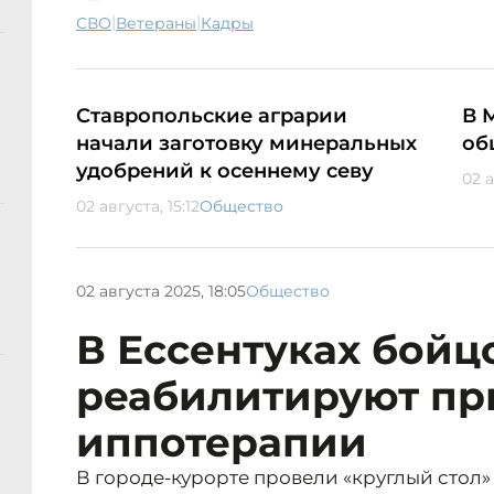
|
|
СВО
ветераны
кадры
Ставропольские аграрии
В 
начали заготовку минеральных
об
удобрений к осеннему севу
02 а
02 августа, 15:12
Общество
02 августа 2025, 18:05
Общество
В Ессентуках бойц
реабилитируют п
иппотерапии
В городе-курорте провели «круглый стол