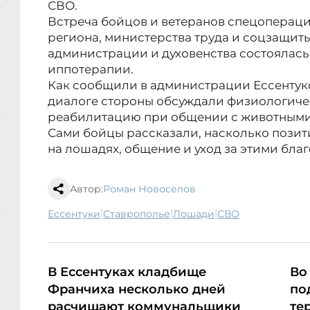
СВО.
Встреча бойцов и ветеранов спецоперац
региона, министерства труда и соцзащит
администрации и духовенства состоялась
иппотерапии.
Как сообщили в администрации Ессентуко
диалоге стороны обсуждали физиологиче
реабилитацию при общении с животными
Сами бойцы рассказали, насколько позит
на лошадях, общение и уход за этими бл
Автор:
Роман Новоселов
|
|
|
Ессентуки
Ставрополье
лошади
СВО
В Ессентуках кладбище
Во
Франчиха несколько дней
по
расчищают коммунальщики
те