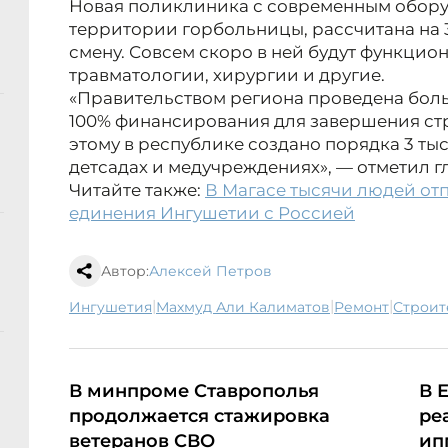
Новая поликлиника с современным обору
территории горбольницы, рассчитана на 
смену. Совсем скоро в ней будут функцио
травматологии, хирургии и другие.
«Правительством региона проведена бол
100% финансирования для завершения стр
этому в республике создано порядка 3 тыс
детсадах и медучреждениях», — отметил г
Читайте также:
В Магасе тысячи людей от
единения Ингушетии с Россией
Автор:
Алексей Петров
|
|
|
Ингушетия
Махмуд Али Калиматов
ремонт
строи
В минпроме Ставрополья
В 
продолжается стажировка
ре
ветеранов СВО
ип