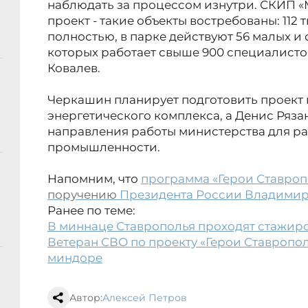
наблюдать за процессом изнутри. СКИП «
проект -
такие объекты востребованы: 112 
полностью, в парке действуют 56 малых и
которых работает свыше 900 специалист
Ковалев.
Черкашин планирует подготовить проект 
энергетического комплекса, а Денис Ряз
направления работы министерства для ра
промышленности.
Напомним, что
программа «Герои Ставроп
поручению
Президента России Владимир
Ранее по теме:
В миннаце Ставрополья проходят стажиро
Ветеран СВО по проекту «Герои Ставропол
миндоре
Автор:
Алексей Петров