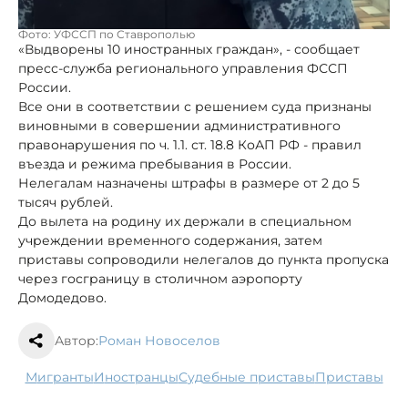
Фото: УФССП по Ставрополью
«Выдворены 10 иностранных граждан», - сообщает
пресс-служба регионального управления ФССП
России.
Все они в соответствии с решением суда признаны
виновными в совершении административного
правонарушения по ч. 1.1. ст. 18.8 КоАП РФ - правил
въезда и режима пребывания в России.
Нелегалам назначены штрафы в размере от 2 до 5
тысяч рублей.
До вылета на родину их держали в специальном
учреждении временного содержания, затем
приставы сопроводили нелегалов до пункта пропуска
через госграницу в столичном аэропорту
Домодедово.
Автор:
Роман Новоселов
мигранты
иностранцы
судебные приставы
приставы