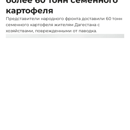
более 60 тонн семенного
картофеля
Представители народного фронта доставили 60 тонн
семенного картофеля жителям Дагестана с
хозяйствами, поврежденными от паводка.
Фото: ПСК
Поддержка пришла от Брянской и Астраханской
областей.
С просьбой помочь местным аграриями в ОНФ