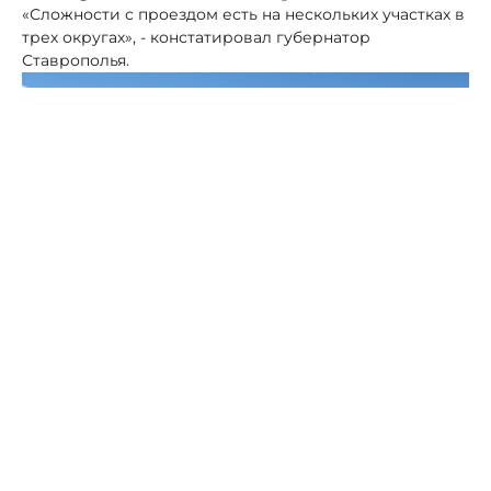
«Сложности с проездом есть на нескольких участках в
трех округах», - констатировал губернатор
Ставрополья.
Фото: ПСК
У подъезда к Минеральным Водам вода на «трассе
Кавказ» с полей вышла вода.
Пока движение здесь возможно по одной полосе,
скорость ограничена, установлены временные знаки.
К работающим на месте сотрудникам ГАИ,
специалистам Упрдор «Кавказ», представителям