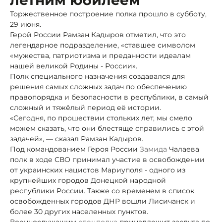
Торжественное построение полка прошло в субботу,
29 июня.
Герой России Рамзан Кадыров отметил, что это
легендарное подразделение, «ставшее символом
«мужества, патриотизма и преданности идеалам
нашей великой Родины - России».
Полк специального назначения создавался для
решения самых сложных задач по обеспечению
правопорядка и безопасности в республики, в самый
сложный и тяжёлый период её истории.
«Сегодня, по прошествии стольких лет, мы смело
можем сказать, что они блестяще справились с этой
задачей», — сказал Рамзан Кадыров.
Под командованием Героя России
Замида
Чалаева
полк в ходе СВО принимал участие в освобождении
от украинских нацистов Мариуполя - одного из
крупнейших городов Донецкой народной
республики России. Также со временем в список
освобожденных городов ДНР вошли Лисичанск и
более 30 других населенных пунктов.
Военнослужащим
спецполка
принадлежит заслуга по