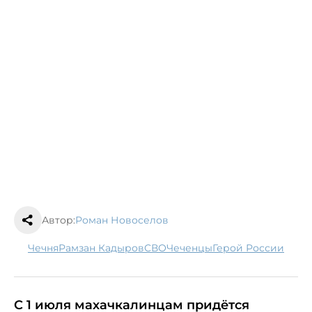
Автор:
Роман Новоселов
Чечня
Рамзан Кадыров
СВО
чеченцы
Герой России
С 1 июля махачкалинцам придётся