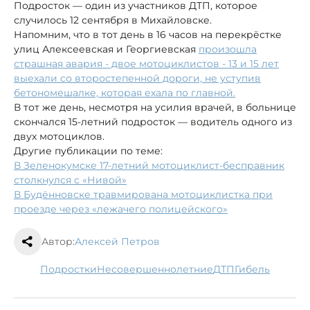
Подросток — один из участников ДТП, которое
случилось 12 сентября в Михайловске.
Напомним, что в тот день в 16 часов на перекрёстке
улиц Алексеевская и Георгиевская
произошла
страшная авария - двое мотоциклистов - 13 и 15 лет
выехали со второстепенной дороги, не уступив
бетономешалке, которая ехала по главной.
В тот же день, несмотря на усилия врачей, в больнице
скончался 15-летний подросток — водитель одного из
двух мотоциклов.
Другие публикации по теме:
В Зеленокумске 17-летний мотоциклист-бесправник
столкнулся с «Нивой»
В Будённовске травмирована мотоциклистка при
проезде через «лежачего полицейского»
Автор:
Алексей Петров
подростки
несовершеннолетние
ДТП
гибель