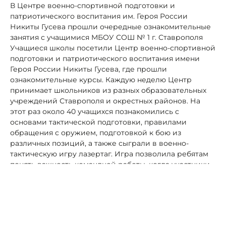
В Центре военно-спортивной подготовки и
патриотического воспитания им. Героя России
Никиты Гусева прошли очередные ознакомительные
занятия с учащимися МБОУ СОШ № 1 г. Ставрополя
Учащиеся школы посетили Центр военно-спортивной
подготовки и патриотического воспитания имени
Героя России Никиты Гусева, где прошли
ознакомительные курсы. Каждую неделю Центр
принимает школьников из разных образовательных
учреждений Ставрополя и окрестных районов. На
этот раз около 40 учащихся познакомились с
основами тактической подготовки, правилами
обращения с оружием, подготовкой к бою из
различных позиций, а также сыграли в военно-
тактическую игру лазертаг. Игра позволила ребятам
понять важность командной работы, когда участники
разделяются на команды и совместными усилиями
стремятся обезвредить базу противника или
активировать игровую бомбу. «Практически каждую
неделю в Центре проходят экскурсии, занятия и
мастер-классы для детей. Военно-патриотическое