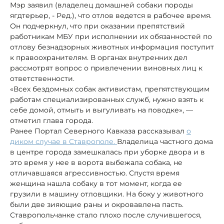
Мэр заявил (владелец домашней собаки породы
ягдтерьер, - Ред.), что отлов ведется в рабочее время.
Он подчеркнул, что при оказании препятствий
работникам МБУ при исполнении их обязанностей по
отлову безнадзорных животных информация поступит
к правоохранителям. В органах внутренних дел
рассмотрят вопрос о привлечении виновных лиц к
ответственности.
«Всех бездомных собак активистам, препятствующим
работам специализированных служб, нужно взять к
себе домой, отмыть и выгуливать на поводке», —
отметил глава города.
Ранее Портал Северного Кавказа рассказывал
о
диком случае в Ставрополе.
Владелица частного дома
в центре города замешкалась при уборке двора и в
это время у нее в ворота выбежала собака, не
отличавшаяся агрессивностью. Спустя время
женщина нашла собаку в тот момент, когда ее
грузили в машину отловщики. На боку у животного
были две зияющие раны и окровавлена пасть.
Ставропольчанке стало плохо после случившегося,