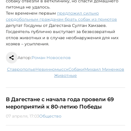
собаку отвезли в ветклинику, но спасти домашнего
питомца не удалось.
Тем временем первым
предложил сильно
сердобольным гражданам брать собак из приютов
депутат Госдумы от Дагестана Султан Хамзаев.
Госдеятель публично выступает за безвозвратный
отлов животных и в случае необнаружения для них
хозяев – усыпления.
Автор:
Роман Новоселов
Ставрополье
Невинномысск
собаки
Михаил Миненков
животные
В Дагестане с начала года провели 69
мероприятий к 80-летию Победы
07 апреля, 17:03
Общество