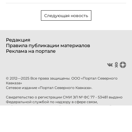
Следующая новость
Редакция
Правила публикации материалов
Реклама на портале
© 2012—2025 Все права защищены. ООО «Портал Северного
Кавказа»
Сетевое издание «Портал Северного Кавказа».
Свидетельство о регистрации СМИ ЭЛ № ФС 77 - 53481 выдано
Федеральной службой по надзору в сфере связи,
информационных технологий и массовых коммуникаций
(Роскомнадзор) 10 апреля 2013 года.
Учредитель: ООО «Портал Северного Кавказа»
Главный редактор: Баканова Е.Н.
info@sevkavportal.ru
E-mail: