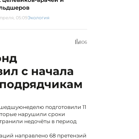
2 целевиков-врачей и
льдшеров
апреля, 05:09
Экология
806
онд
ил с начала
 подрядчикам
ошедшуюнеделю подготовили 11
оторые нарушили сроки
транили недочёты в период
изаций направлено 68 претензий