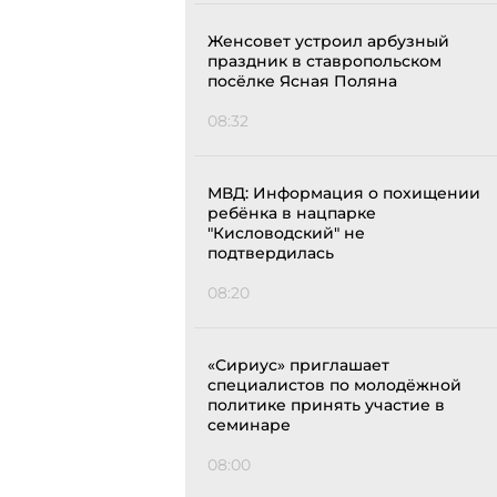
Женсовет устроил арбузный
праздник в ставропольском
посёлке Ясная Поляна
08:32
МВД: Информация о похищении
ребёнка в нацпарке
"Кисловодский" не
подтвердилась
08:20
«Сириус» приглашает
специалистов по молодёжной
политике принять участие в
семинаре
08:00