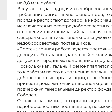
на 8,8 млн рублей.
В
случае, когда подрядчик в добровольно
требования регионального оператора, то
порядке расторгают договор, а информац
исключается из реестра добросовестных п
отношении таких компаний направляются
федеральной антимонопольной службы о 
недобросовестных поставщиков.
«Претензионная работа ведется постоянно
доводить. Есть законодательный механизм
допускать нерадивых подрядчиков до учас
Поскольку капитальный ремонт является
то к работам по его выполнению должны 
добросовестные организации, способные 
привести дома жителей ставропольцев
в 
подчеркнул генеральный директор фонда
Соболев.
Он также напомнил, что организация, кот
недобросовестных поставщиков, не сможет