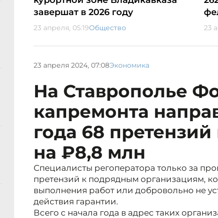
курортной зоне Владикавказа
26
завершат в 2026 году
фе
23 апреля, 05:19
Общество
23 
23 апреля 2024, 07:08
Экономика
На Ставрополье Ф
капремонта направ
года 68 претензий
на ₽8,8 млн
Специалисты регоператора только за пр
претензий к подрядным организациям, к
выполнения работ или добровольно не ус
действия гарантии.
Всего с начала года в адрес таких орган