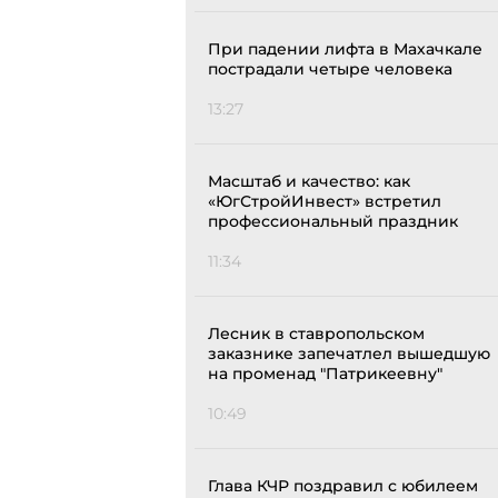
При падении лифта в Махачкале
пострадали четыре человека
13:27
Масштаб и качество: как
«ЮгСтройИнвест» встретил
профессиональный праздник
11:34
Лесник в ставропольском
заказнике запечатлел вышедшую
на променад "Патрикеевну"
10:49
Глава КЧР поздравил с юбилеем