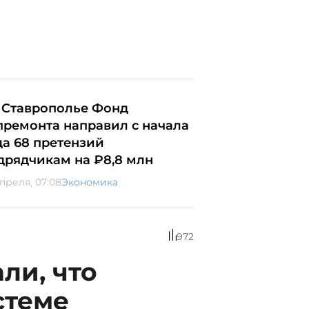
 Ставрополье Фонд
премонта направил с начала
да 68 претензий
дрядчикам на ₽8,8 млн
апреля, 07:08
Экономика
972
ли, что
стеме