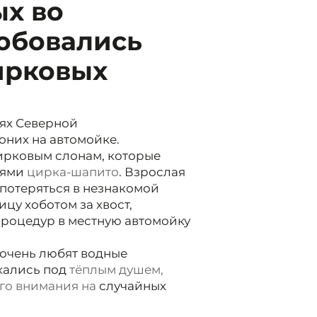
х во
юбовались
ирковых
тях Северной
оних на автомойке.
ирковым слонам, которые
лями
цирка-шапито
. Взрослая
 потеряться в незнакомой
цу хоботом за хвост,
роцедур в местную автомойку
 очень любят водные
кались под
тёплым душем,
ого внимания на
случайных