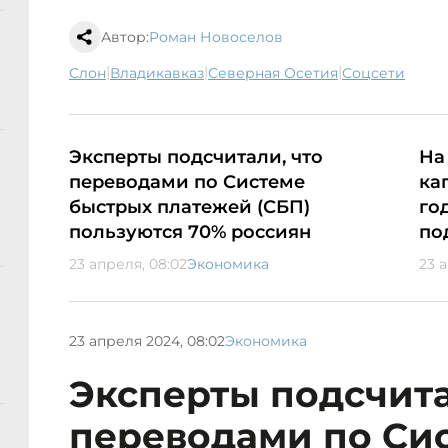
Автор:
Роман Новоселов
|
|
|
слон
Владикавказ
Северная Осетия
соцсети
Эксперты подсчитали, что
На
переводами по Системе
ка
быстрых платежей (СБП)
го
пользуются 70% россиян
по
23 апреля, 08:02
Экономика
23 
23 апреля 2024, 08:02
Экономика
Эксперты подсчита
переводами по Си