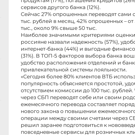
продуктам (17%), погашения кредитов (26%
сервисов другого банка (12%).
Сейчас 27% опрошенных переводят сами се
тыс. рублей в месяц, 42% опрошенных – от 5 
тыс., около 9% свыше 50 тыс.
Наиболее значимыми критериями оценки 
россияне назвали надежность (57%), удо
интернет-банка (44%) и выгодные финанс
(31%). В ТОП-5 факторов выбора банка во
удобство расположения отделений и банк
привлекательной системы лояльности.
«Сегодня более 80% клиентов ВТБ использ
популярность объясняется простотой, удо
отсутствием комиссии до 100 тыс. рублей
через СБП переводят себе или своим род
ежемесячного перевода составляет порядк
нового закона о повышении ежемесячног
операции между своими счетами через СБ
решил заранее подготовиться к нововвед
повседневные сервисы для розничных кл