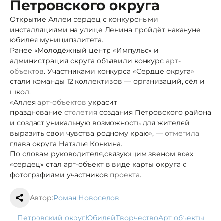
Петровского округа
Открытие Аллеи сердец с конкурсными
инсталляциями на улице Ленина пройдёт накануне
юбилея муниципалитета.
Ранее «Молодёжный центр «Импульс» и
администрация округа объявили конкурс
арт-
объектов
. Участниками конкурса «Сердце округа»
стали команды 12 коллективов — организаций, сёл и
школ.
«Аллея
арт-объектов
украсит
празднование
столетия
создания Петровского района
и создаст уникальную возможность для жителей
выразить свои чувства родному краю», —
отметила
глава округа Наталья Конкина.
По словам руководителя,
связующим звеном всех
«сердец» стал арт-объект в виде карты округа с
фотографиями участников
проекта
.
Автор:
Роман Новоселов
Петровский округ
юбилей
творчество
арт объекты