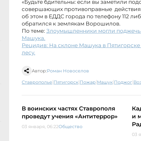
«Будьте бдительны: если вы заметили по
совершающих противоправные действия,
об этом в ЕДДС города по телефону 112 либ
обратился к землякам Ворошилов.
По теме:
Злоумышленники могли поджечь л
Машука.
Рецидив: На склоне Машука в Пятигорске 
лесу.
Автор:
Роман Новоселов
|
|
|
|
|
Ставрополье
Пятигорск
пожар
Машук
поджог
в
В воинских частях Ставрополя
Ка
проведут учения «Антитеррор»
и 
Ра
03 января, 06:22
Общество
03 