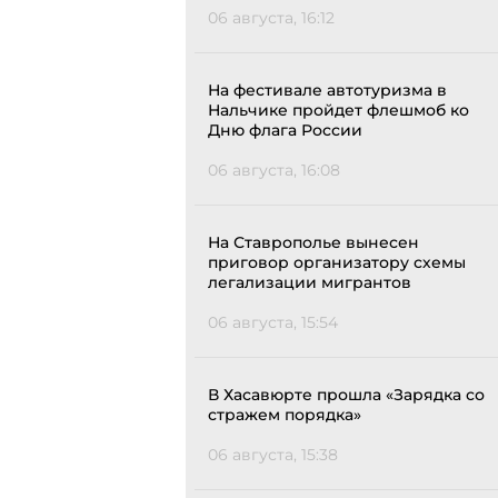
06 августа, 16:12
На фестивале автотуризма в
Нальчике пройдет флешмоб ко
Дню флага России
06 августа, 16:08
На Ставрополье вынесен
приговор организатору схемы
легализации мигрантов
06 августа, 15:54
В Хасавюрте прошла «Зарядка со
стражем порядка»
06 августа, 15:38