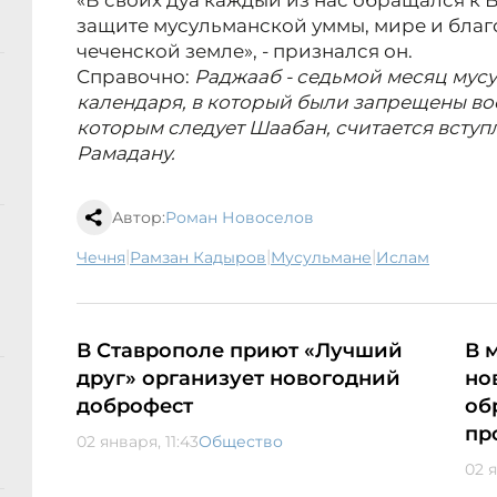
«В своих дуа каждый из нас обращался к
защите мусульманской уммы, мире и бла
чеченской земле», - признался он.
Справочно:
Раджааб - седьмой месяц мус
календаря, в который были запрещены вое
которым следует Шаабан, считается всту
Рамадану.
Автор:
Роман Новоселов
|
|
|
Чечня
Рамзан Кадыров
мусульмане
ислам
В Ставрополе приют «Лучший
В 
друг» организует новогодний
но
доброфест
об
пр
02 января, 11:43
Общество
02 я