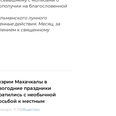
 Всевышнему с мольбами о
гополучии на благословенной
ульманского лунного
нные действия. Месяц, за
плением к священному
мэрии Махачкалы в
вогодние праздники
ратились с необычной
осьбой к местным
нваря, 11:31
Общество