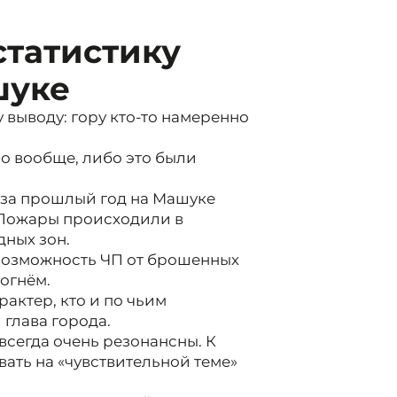
статистику
шуке
выводу: гору кто-то намеренно
о вообще, либо это были
 за прошлый год на Машуке
 Пожары происходили в
дных зон.
ь возможность ЧП от брошенных
огнём.
актер, кто и по чьим
 глава города.
всегда очень резонансны. К
овать на «чувствительной теме»