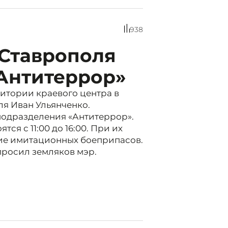
938
 Ставрополя
«Антитеррор»
ритории краевого центра в
ля Иван Ульянченко.
 подразделения «Антитеррор».
ся с 11:00 до 16:00. При их
ие имитационных боеприпасов.
опросил земляков мэр.