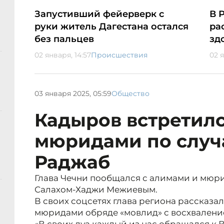
Запустивший фейерверк с
В 
руки житель Дагестана остался
ра
без пальцев
зд
02 января, 14:57
Происшествия
02 я
03 января 2025, 05:59
Общество
Кадыров встретилс
мюридами по случ
Раджаб
Глава Чечни пообщался с алимами и мюр
Салахом-Хаджи Межиевым.
В своих соцсетях глава региона рассказа
мюридами обряде «мовлид» с восхвалени