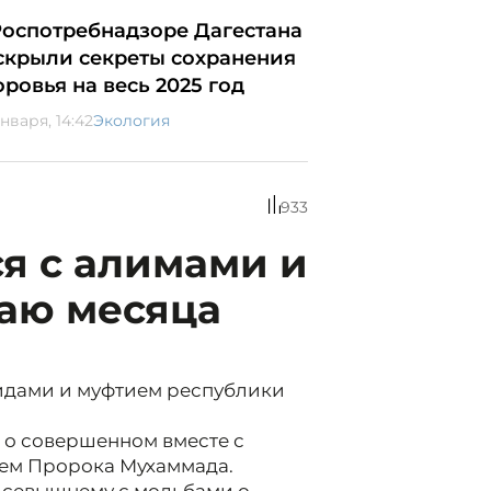
Роспотребнадзоре Дагестана
скрыли секреты сохранения
оровья на весь 2025 год
нваря, 14:42
Экология
933
я с алимами и
аю месяца
идами и муфтием республики
л о совершенном вместе с
ем Пророка Мухаммада.