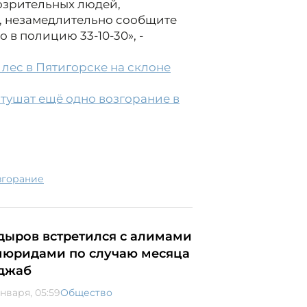
дозрительных людей,
 незамедлительно сообщите
о в полицию 33-10-30», -
ес в Пятигорске на склоне
тушат ещё одно возгорание в
озгорание
дыров встретился с алимами
мюридами по случаю месяца
джаб
января, 05:59
Общество