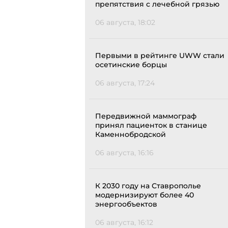
препятствия с лечебной грязью
06 августа, 18:02
Первыми в рейтинге UWW стали
осетинские борцы
06 августа, 17:24
Передвижной маммограф
принял пациенток в станице
Каменнобродской
06 августа, 16:16
К 2030 году на Ставрополье
модернизируют более 40
энергообъектов
06 августа, 16:12