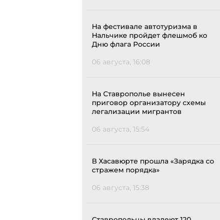
На фестивале автотуризма в
Нальчике пройдет флешмоб ко
Дню флага России
06 августа, 16:08
На Ставрополье вынесен
приговор организатору схемы
легализации мигрантов
06 августа, 15:54
В Хасавюрте прошла «Зарядка со
стражем порядка»
06 августа, 15:38
Ставропольцы владеют 120