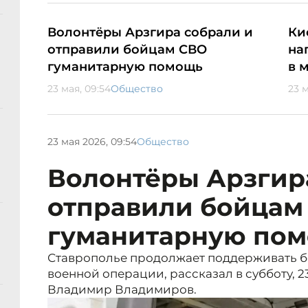
Волонтёры Арзгира собрали и
Ки
отправили бойцам СВО
на
гуманитарную помощь
в 
23 мая, 09:54
Общество
23 м
23 мая 2026, 09:54
Общество
Волонтёры Арзгир
отправили бойцам
гуманитарную по
Ставрополье продолжает поддерживать б
военной операции, рассказал в субботу, 2
Владимир Владимиров.