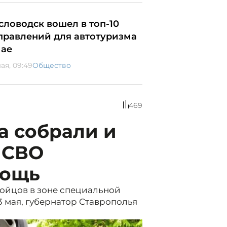
словодск вошел в топ-10
правлений для автотуризма
мае
ая, 09:49
Общество
469
а собрали и
 СВО
мощь
ойцов в зоне специальной
3 мая, губернатор Ставрополья