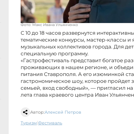
Фото: Макс Ивана Ульянченко
С 10 до 18 часов развернутся интерактив
тематические конкурсы, мастер-классы и
музыкальных коллективов города. Для де
специальную программу.
«Гастрофестиваль представит богатое раз
проживающих в нашем регионе, и объеди
питания Ставрополя. А его изюминкой ст
гастрономическое шоу, которое пройдет 
семьей, вход свободный», — пригласил на
лета глава краевого центра Иван Ульянчен
Автор:
Алексей Петров
|
туризм
фестиваль