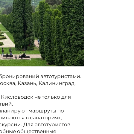
 бронирований автотуристами.
осква, Казань, Калининград,
 Кисловодск не только для
твий.
 планируют маршруты по
иваются в санаториях,
скурсии. Для автотуристов
добные общественные