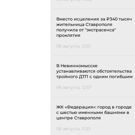
Вместо исцеления за ₽340 тысяч
жительница Ставрополя
получила от "экстрасенса"
проклятия
06 августа, 13:51
В Невинномысске
устанавливаются обстоятельства
тройного ДТП с одним погибшим
06 августа, 12:57
ЖК «Федерация»: город в городе
с шестью именными башнями в
центре Ставрополя
06 августа, 11:33