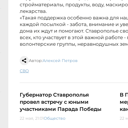
стройматериалы, продукты, воду, маскиро
лекарства.
«Такая поддержка особенно важна для на
каждой посылкой - забота, внимание и уве
дома их ждут и помогают. Ставрополье сво
всех, кто участвует в этой важной работе
волонтерские группы, неравнодушных зе
Автор:
Алексей Петров
СВО
Губернатор Ставрополья
В 
провел встречу с юными
ме
участниками Парада Победы
ка
22 мая, 21:01
Общество
22 м