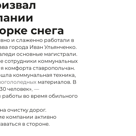
ризвал
пании
орке снега
вно и слаженно работали в
ава города Иван Ульянченко.
наледи основные магистрали.
ние сотрудники коммунальных
ля комфорта ставропольчан.
рошла коммунальная техника,
вогололедных
материалов. В
30 человек»
, —
 работы во время обильного
а очистку дорог.
ие компании активно
аваться в стороне.