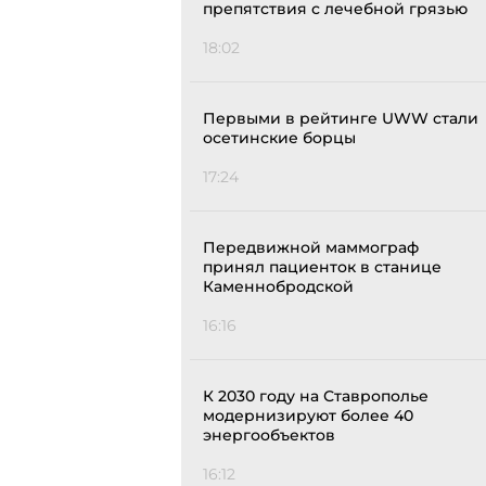
препятствия с лечебной грязью
18:02
Первыми в рейтинге UWW стали
осетинские борцы
17:24
Передвижной маммограф
принял пациенток в станице
Каменнобродской
16:16
К 2030 году на Ставрополье
модернизируют более 40
энергообъектов
16:12