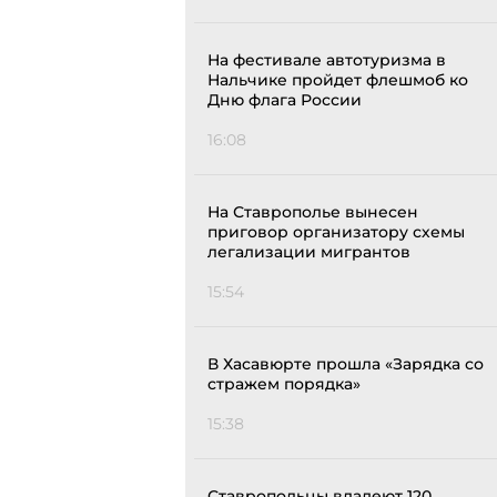
На фестивале автотуризма в
Нальчике пройдет флешмоб ко
Дню флага России
16:08
На Ставрополье вынесен
приговор организатору схемы
легализации мигрантов
15:54
В Хасавюрте прошла «Зарядка со
стражем порядка»
15:38
Ставропольцы владеют 120