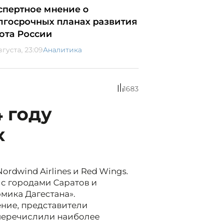
спертное мнение о
лгосрочных планах развития
ота России
вгуста, 23:09
Аналитика
1683
 году
х
dwind Airlines и Red Wings.
 с городами Саратов и
мика Дагестана».
ние, представители
перечислили наиболее