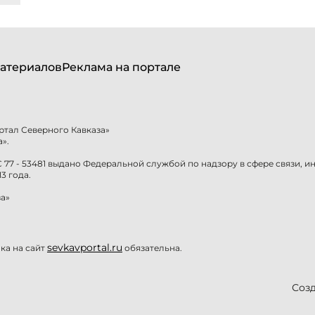
атериалов
Реклама на портале
ртал Северного Кавказа»
».
77 - 53481 выдано Федеральной службой по надзору в сфере связи, 
3 года.
а»
sevkavportal.ru
а на сайт
обязательна.
Созд