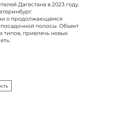
елей Дагестана в 2023 году.
катеринбург.
или о продолжающемся
-посадочной полосы. Объект
х типов, привлечь новых
еть.
сть