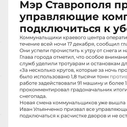
Мэр Ставрополя п
управляющие ком
подключиться к уб
Коммунальщики краевого центра операти
течение всей ночи 17 декабря, сообщил гл
Они успели прочистить к утру от снега и 
Глава города отметил, что особое внима
служб уделили тротуарам и остановкам д
«За несколько кругов, которые за ночь п
было использовано 1,8 тысячи тонн
проти
работе задействовали 91 машину и более 1
прокомментировал градоначальник итоги
снегопада.
Новая смена коммунальщиков уже вышла н
Иван Ульянченко призвал все управляющ
подключаться к расчистке дворов и не ост