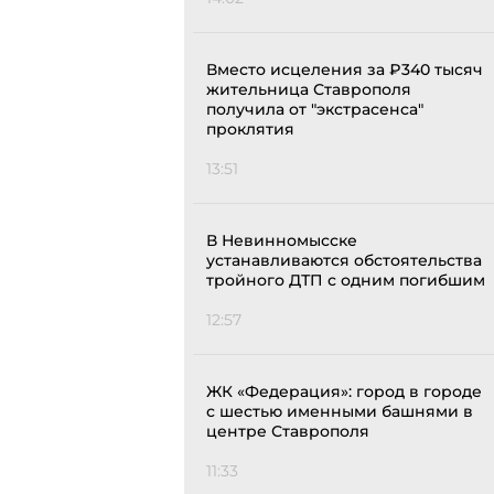
Вместо исцеления за ₽340 тысяч
жительница Ставрополя
получила от "экстрасенса"
проклятия
13:51
В Невинномысске
устанавливаются обстоятельства
тройного ДТП с одним погибшим
12:57
ЖК «Федерация»: город в городе
с шестью именными башнями в
центре Ставрополя
11:33