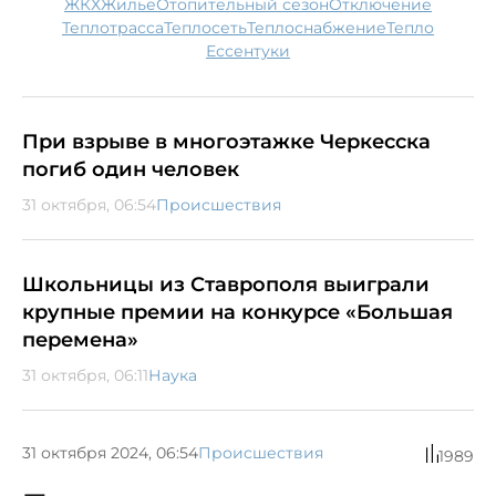
ЖКХ
жилье
отопительный сезон
отключение
теплотрасса
Теплосеть
теплоснабжение
тепло
Ессентуки
При взрыве в многоэтажке Черкесска
погиб один человек
31 октября, 06:54
Происшествия
Школьницы из Ставрополя выиграли
крупные премии на конкурсе «Большая
перемена»
31 октября, 06:11
Наука
31 октября 2024, 06:54
Происшествия
1989