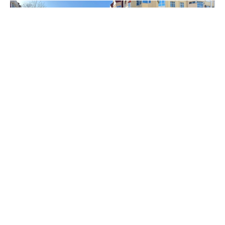
Фото: ПСК
Краевая столица презентовала уникальные бренды
территории – «Ставрополь – родина слонов» и
«Ставрополь – город древней истории».
Для гостей работали интерактивные площадки с
мастер-классами по древним ремёслам, выступал
ансамбль античной музыки, проводились викторины.
В рамках форума состоялись подписания соглашений
о сотрудничестве с Якутией, Владимирской областью,
Санкт-Петербургом и Севастополем.