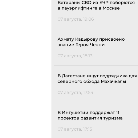
Ветераны СВО из КЧР поборются
в пауэрлифтинге в Москве
07 августа, 19:06
Ахмату Кадырову присвоено
звание Героя Чечни
07 августа, 18:13
В Дагестане ищут подрядчика для
северного обхода Махачкалы
07 августа, 17:54
В Ингушетии поддержат 11
проектов развития туризма
07 августа, 17:15