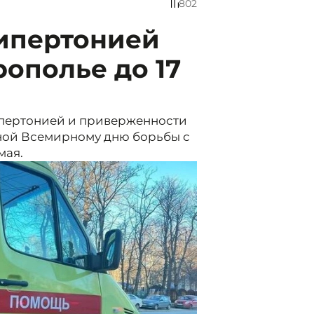
802
гипертонией
рополье до 17
ипертонией и приверженности
ной Всемирному дню борьбы с
мая.