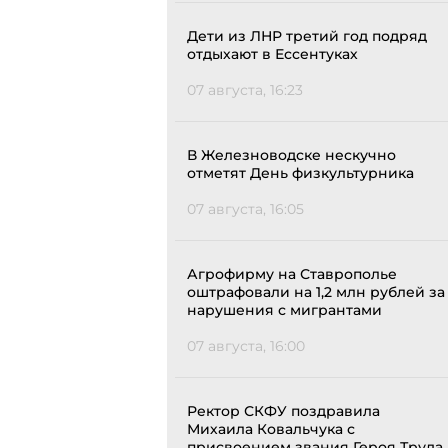
Дети из ЛНР третий год подряд
отдыхают в Ессентуках
07 августа, 16:23
В Железноводске нескучно
отметят День физкультурника
07 августа, 16:05
Агрофирму на Ставрополье
оштрафовали на 1,2 млн рублей за
нарушения с мигрантами
07 августа, 16:00
Ректор СКФУ поздравила
Михаила Ковальчука с
присвоением звания Героя Труда