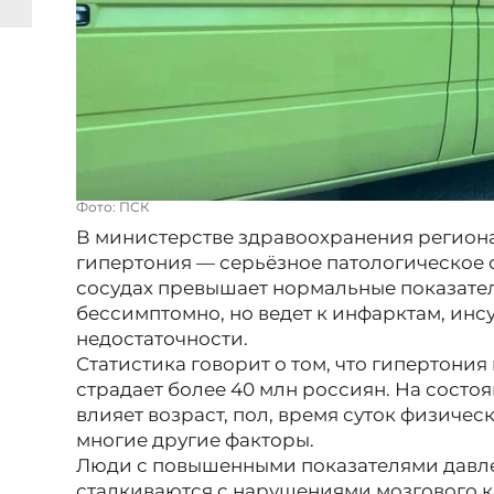
Фото: ПСК
В министерстве здравоохранения региона
гипертония — серьёзное патологическое с
сосудах превышает нормальные показател
бессимптомно, но ведет к инфарктам, инс
недостаточности.
Статистика говорит о том, что гипертония
страдает более 40 млн россиян. На состо
влияет возраст, пол, время суток физичес
многие другие факторы.
Люди с повышенными показателями давле
сталкиваются с нарушениями мозгового к