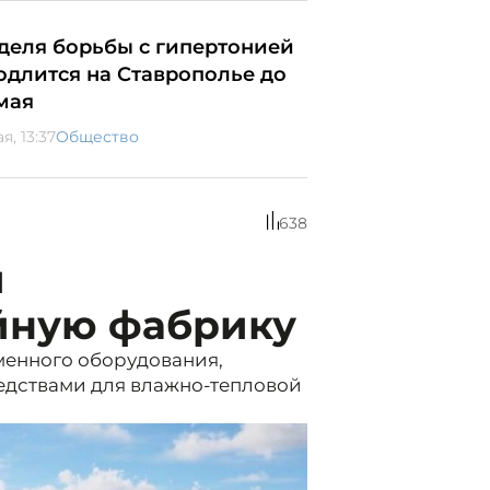
деля борьбы с гипертонией
одлится на Ставрополье до
 мая
ая, 13:37
Общество
638
и
йную фабрику
енного оборудования,
едствами для влажно-тепловой