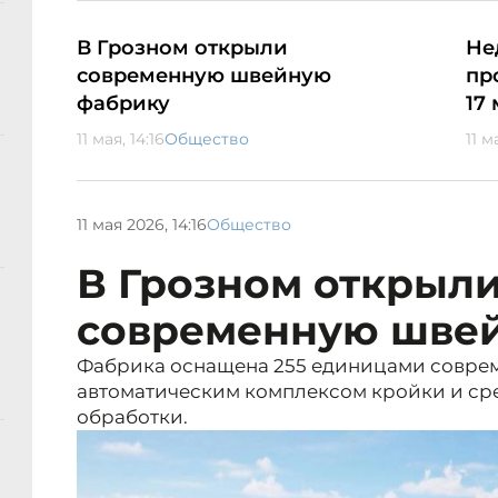
В Грозном открыли
Не
современную швейную
пр
фабрику
17
11 мая, 14:16
Общество
11 м
11 мая 2026, 14:16
Общество
В Грозном открыл
современную шве
Фабрика оснащена 255 единицами соврем
автоматическим комплексом кройки и ср
обработки.