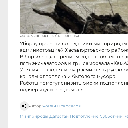
Фото: минприроды Ставрополья
Уборку провели сотрудники минприроды 
администрацией Хасавюртовского района
В борьбе с засорением водных объектов 
пять экскаваторов и три самосвала «КамАЗ
Усилия позволили им расчистить русло 
каналы от топляка и бытового мусора.
Работы помогут снизить риски подтоплени
подчеркнули в ведомстве.
Автор:
Роман Новоселов
|
|
|
|
минприроды
Дагестан
подтопление
субботник