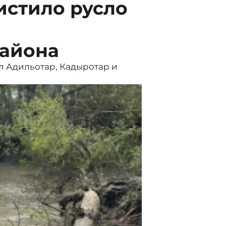
стило русло
района
л Адильотар, Кадыротар и