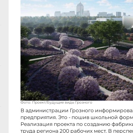
Фото: Проект/Будущие виды Грозного
В администрации Грозного информировал
предприятия. Это - пошив школьной форм
Реализация проекта по созданию фабрики
труда региона 200 рабочих мест. В персп