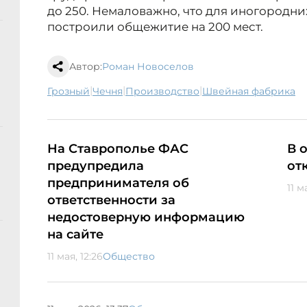
до 250. Немаловажно, что для иногородн
построили общежитие на 200 мест.
Автор:
Роман Новоселов
|
|
|
Грозный
Чечня
производство
швейная фабрика
На Ставрополье ФАС
В 
предупредила
от
предпринимателя об
11 м
ответственности за
недостоверную информацию
на сайте
11 мая, 12:26
Общество