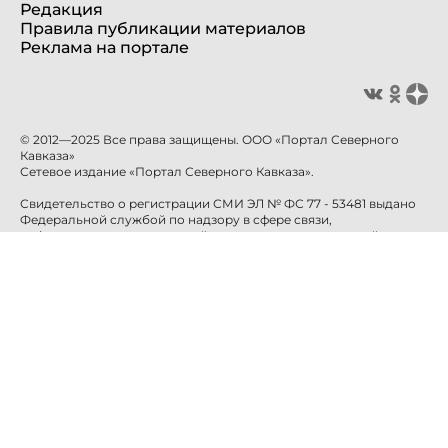
Редакция
Правила публикации материалов
Реклама на портале
© 2012—2025 Все права защищены. ООО «Портал Северного
Кавказа»
Сетевое издание «Портал Северного Кавказа».
Свидетельство о регистрации СМИ ЭЛ № ФС 77 - 53481 выдано
Федеральной службой по надзору в сфере связи,
информационных технологий и массовых коммуникаций
(Роскомнадзор) 10 апреля 2013 года.
Учредитель: ООО «Портал Северного Кавказа»
Главный редактор: Баканова Е.Н.
info@sevkavportal.ru
E-mail:
Телефон: +7-8652-226-226
При использовании информации гиперссылка на сайт
sevkavportal.ru
обязательна.
16+