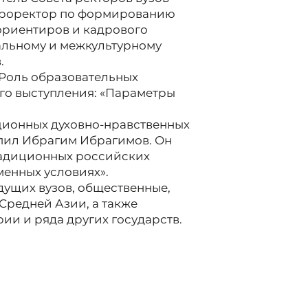
проректор по формированию
ориентиров и кадрового
альному и межкультурному
.
«Роль образовательных
го выступления: «Параметры
ционных духовно-нравственных
упил Ибрагим Ибрагимов. Он
радиционных российских
менных условиях».
ущих вузов, общественные,
Средней Азии, а также
рии и ряда других государств.