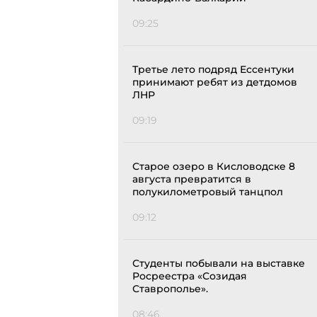
09:25
Третье лето подряд Ессентуки
принимают ребят из детдомов
ЛНР
09:19
Старое озеро в Кисловодске 8
августа превратится в
полукилометровый танцпол
09:12
Студенты побывали на выставке
Росреестра «Созидая
Ставрополье».
08:46