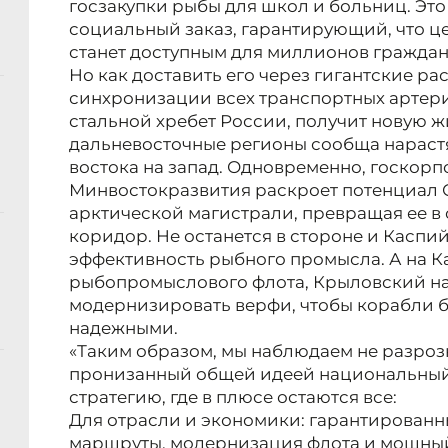
госзакупки рыбы для школ и больниц. Это 
социальный заказ, гарантирующий, что 
станет доступным для миллионов граждан
Но как доставить его через гигантские ра
синхронизации всех транспортных артери
стальной хребет России, получит новую ж
дальневосточные регионы сообща нараст
востока на запад. Одновременно, госкорп
Минвостокразвития раскроет потенциал 
арктической магистрали, превращая ее 
коридор. Не останется в стороне и Каспий
эффективность рыбного промысла. А на К
рыбопромыслового флота, Крыловский на
модернизировать верфи, чтобы корабли 
надежными.
«Таким образом, мы наблюдаем не разроз
пронизанный общей идеей национальный
стратегию, где в плюсе остаются все:
Для отрасли и экономики: гарантированн
маршруты, модернизация флота и мощный