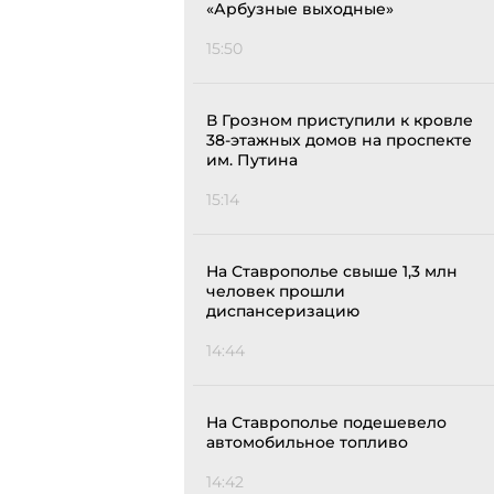
«Арбузные выходные»
15:50
В Грозном приступили к кровле
38-этажных домов на проспекте
им. Путина
15:14
На Ставрополье свыше 1,3 млн
человек прошли
диспансеризацию
14:44
На Ставрополье подешевело
автомобильное топливо
14:42