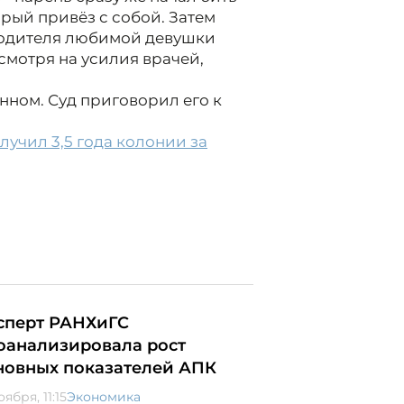
орый привёз с собой. Затем
родителя любимой девушки
смотря на усилия врачей,
нном. Суд приговорил его к
учил 3,5 года колонии за
сперт РАНХиГС
оанализировала рост
новных показателей АПК
оября, 11:15
Экономика