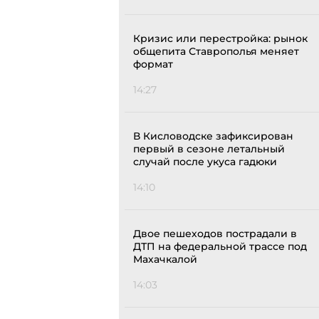
Кризис или перестройка: рынок
общепита Ставрополья меняет
формат
14:27
В Кисловодске зафиксирован
первый в сезоне летальный
случай после укуса гадюки
14:10
Двое пешеходов пострадали в
ДТП на федеральной трассе под
Махачкалой
14:03