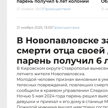
парень получил 6 лет колонии
Об
21 ноября, 13:03
Происшествия
21 н
21 ноября 2025, 13:03
Происшествия
В Новопавловске 
смерти отца своей
парень получил 6 
В Кировском округе Ставрополья вынесен
летнего жителя Новопавловска.
Молодой человек признан виновным в у
телесных повреждений, повлекших смерт
сообщили в краевом управлении Следком
Ночью 5 мая 2024 года парень решил выя
девушки и приехал к его дому в станице 
Пожилой мужчина вышел навстречу гостю 