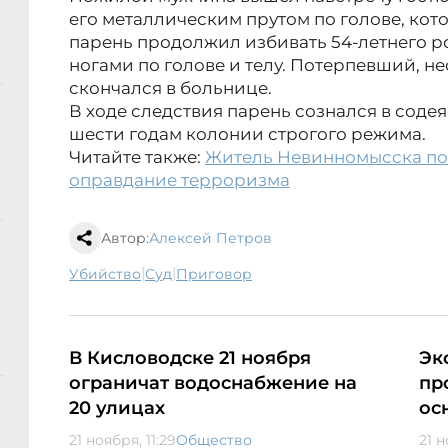
его металлическим прутом по голове, кот
парень продолжил избивать 54-летнего 
ногами по голове и телу. Потерпевший, не
скончался в больнице.
В ходе следствия парень сознался в содея
шести годам колонии строгого режима.
Читайте также:
Житель Невинномысска пол
оправдание терроризма
Автор:
Алексей Петров
|
|
убийство
суд
приговор
В Кисловодске 21 ноября
Эк
ограничат водоснабжение на
пр
20 улицах
ос
21 ноября, 11:29
Общество
21 н