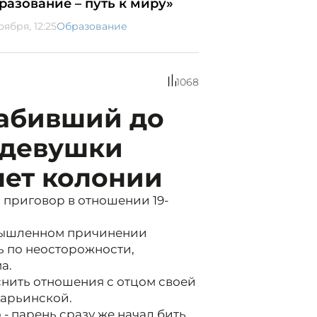
разование – путь к миру»
оября, 12:25
Образование
1068
забивший до
 девушки
лет колонии
 приговор в отношении 19-
мышленном причинении
ь по неосторожности,
а.
снить отношения с отцом своей
Марьинской.
- парень сразу же начал бить