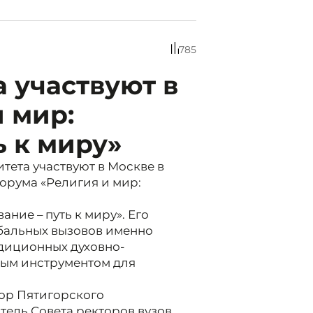
785
 участвуют в
 мир:
ь к миру»
тета участвуют в Москве в
орума «Религия и мир:
ание – путь к миру». Его
обальных вызовов именно
диционных духовно-
ным инструментом для
ор Пятигорского
тель Совета ректоров вузов