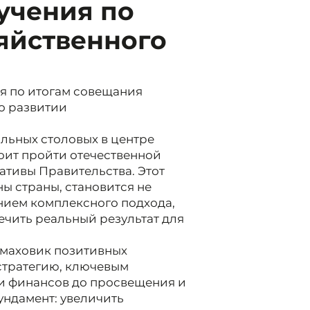
учения по
яйственного
я по итогам совещания
о развитии
льных столовых в центре
оит пройти отечественной
тивы Правительства. Этот
ы страны, становится не
нием комплексного подхода,
чить реальный результат для
маховик позитивных
стратегию, ключевым
 и финансов до просвещения и
ндамент: увеличить