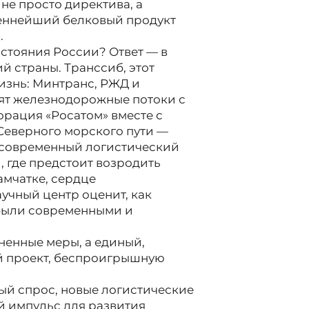
не просто директива, а
ценнейший белковый продукт
.
сстояния России? Ответ — в
й страны. Транссиб, этот
изнь: Минтранс, РЖД и
ят железнодорожные потоки с
орация «Росатом» вместе с
Северного морского пути —
в современный логистический
, где предстоит возродить
амчатке, сердце
учный центр оценит, как
были современными и
ненные меры, а единый,
 проект, беспроигрышную
ый спрос, новые логистические
 импульс для развития