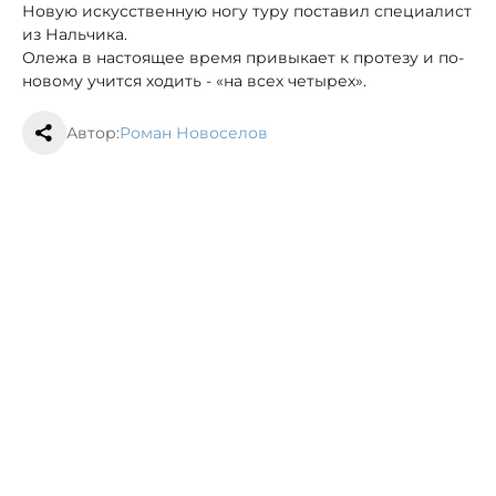
Новую искусственную ногу туру поставил специалист
из Нальчика.
Олежа в настоящее время привыкает к протезу и по-
новому учится ходить - «на всех четырех».
Автор:
Роман Новоселов
Следующая новость
Редакция
Правила публикации материалов
Реклама на портале
© 2012—2025 Все права защищены. ООО «Портал Северного
Кавказа»