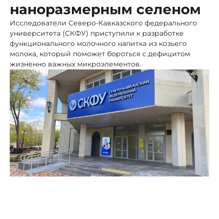
наноразмерным селеном
Исследователи Северо-Кавказского федерального
университета (СКФУ) приступили к разработке
функционального молочного напитка из козьего
молока, который поможет бороться с дефицитом
жизненно важных микроэлементов.
Фото: Портал Северного Кавказа
В основе новинки – козье молоко и нановый селен,
стабилизированный природными компонентами.