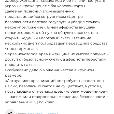
адресу. Женщина назвала код и ей начали поступать
угрозы о краже денег с банковской карты.
Далее ей позвонил злоумышленник,
представившийся сотрудником «Центра
безопасности портала госуслуг» и убедил скачать
некое «приложение». В нём аферисты внушали
пенсионерке, что ей нужно обнулить все счета и
открыть «единый налоговый счёт». В течение
нескольких дней пострадавшая переводила средства
через терминалы.
Через некоторое время женщина не смогла получить
доступ к «безопасному счёту», а аферисты перестали
выходить на связь.
Возбуждено дело о мошенничестве в крупном
размере.
«Сотрудники организаций не требуют называть код
из смс, безопасных счетов не существует, а угрозы,
поступающие от незнакомцев, - уловки мошенников»,
— напомнили ставропольцам правила безопасности в
управлении МВД по краю.
Автор:
Алексей Петров