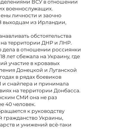
разделениями ВСУ в отношении
их военнослужащих.
лены личности и заочно
8 выходцам из Ирландии,
.
анавливать обстоятельства
 на территории ДНР и ЛНР.
о дела в отношении россиянки
18 лет сбежала на Украину, где
ий участие в кровавых
ления Донецкой и Луганской
 годах в рядах боевиков
 и снайпера и принимала
виях на территории Донбасса.
нским СМИ она не раз
е 40 человек.
бращается к руководству
й гражданство Украины,
тарств и унижений всё-таки