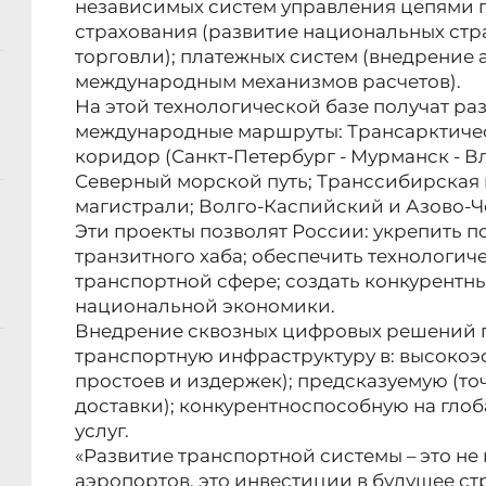
независимых систем управления цепями п
страхования (развитие национальных стр
торговли); платежных систем (внедрение
международным механизмов расчетов).
На этой технологической базе получат р
международные маршруты: Трансарктиче
коридор (Санкт-Петербург - Мурманск - 
Северный морской путь; Транссибирская
магистрали; Волго-Каспийский и Азово-
Эти проекты позволят России: укрепить 
транзитного хаба; обеспечить технологич
транспортной сфере; создать конкурентн
национальной экономики.
Внедрение сквозных цифровых решений 
транспортную инфраструктуру в: высоко
простоев и издержек); предсказуемую (т
доставки); конкурентноспособную на гло
услуг.
«Развитие транспортной системы – это не
аэропортов, это инвестиции в будущее ст