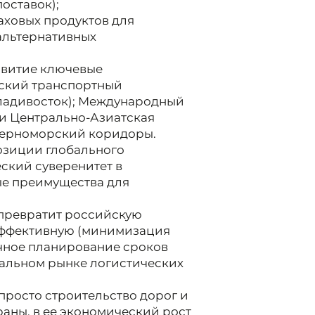
оставок);
аховых продуктов для
 альтернативных
азвитие ключевые
ский транспортный
Владивосток); Международный
 и Центрально-Азиатская
Черноморский коридоры.
позиции глобального
еский суверенитет в
ые преимущества для
превратит российскую
эффективную (минимизация
очное планирование сроков
бальном рынке логистических
 просто строительство дорог и
раны, в ее экономический рост