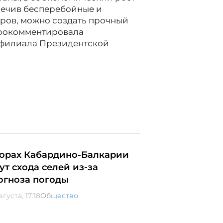
печив бесперебойные и
ров, можно создать прочный
 прокомментировала
 филиала Президентской
горах Кабардино-Балкарии
ут схода селей из-за
огноза погоды
вгуста, 17:18
Общество