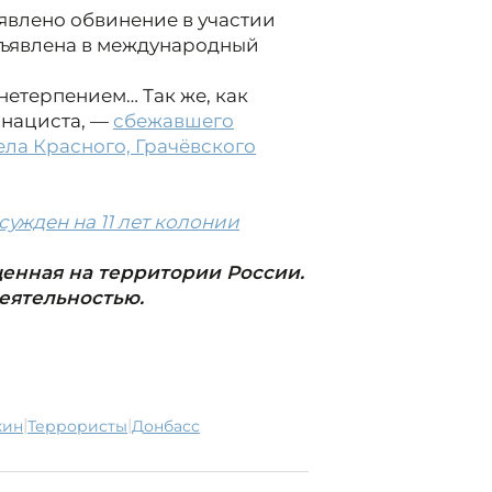
явлено обвинение в участии
бъявлена в международный
 нетерпением… Так же, как
 нациста, —
сбежавшего
ела Красного, Грачёвского
сужден на 11 лет колонии
щенная на территории России.
деятельностью.
|
|
кин
террористы
Донбасс