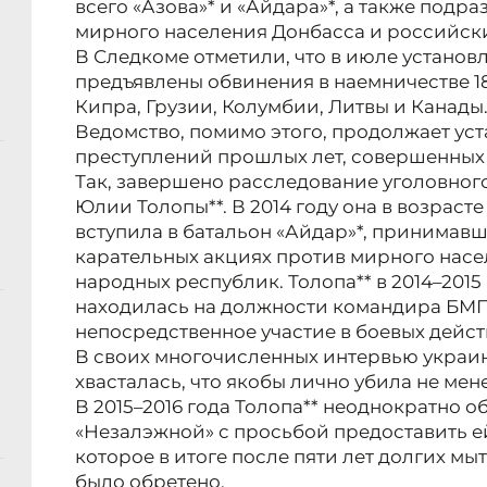
всего «Азова»* и «Айдара»*, а также под
мирного населения Донбасса и российск
В Следкоме отметили, что в июле установ
предъявлены обвинения в наемничестве 1
Кипра, Грузии, Колумбии, Литвы и Канады
Ведомство, помимо этого, продолжает уст
преступлений прошлых лет, совершенных
Так, завершено расследование уголовног
Юлии Толопы**. В 2014 году она в возрасте 
вступила в батальон «Айдар»*, принимавш
карательных акциях против мирного насе
народных республик. Толопа** в 2014–2015
находилась на должности командира БМП
непосредственное участие в боевых дейст
В своих многочисленных интервью украи
хвасталась, что якобы лично убила не мене
В 2015–2016 года Толопа** неоднократно о
«Незалэжной» с просьбой предоставить е
которое в итоге после пяти лет долгих мы
было обретено.