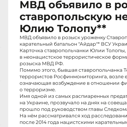
МВД объявило в р
ставропольскую н
Юлию Толопу**
МВД объявило в розыск уроженку Ставроп
карательный батальон "Айдар"* ВСУ Укра
Карточка ставропольчанки Юлии Толопы, к
в неонацистское террористическое форми
розыска МВД РФ.
Помимо этого, бывшая ставропольчанка Т
террористов Росфинмониторинга, возле е
означающая возбуждение в отношении фи
о терроризме.
Имя одной из самых распиаренных преда
на Украине, прозвучало на днях на совещ
прошло под руководством главы Следком
На нём рассматривался ход расследован
после 2014 года нацистскими карательн