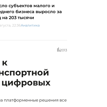
сло субъектов малого и
еднего бизнеса выросло за
д на 203 тысячи
вгуста, 22:36
Аналитика
2013
 к
нспортной
е цифровых
на платформенные решения все