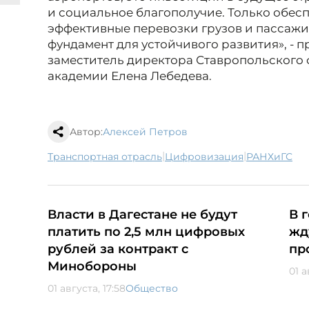
и социальное благополучие. Только обес
эффективные перевозки грузов и пассажи
фундамент для устойчивого развития», -
заместитель директора Ставропольского
академии Елена Лебедева.
Автор:
Алексей Петров
|
|
транспортная отрасль
цифровизация
РАНХиГС
Власти в Дагестане не будут
В 
платить по 2,5 млн цифровых
жд
рублей за контракт с
пр
Минобороны
01 а
01 августа, 17:58
Общество