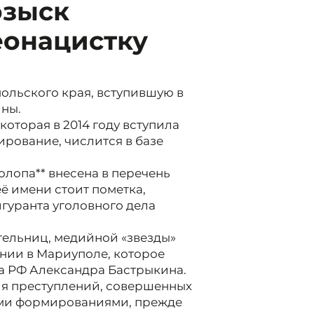
озыск
еонацистку
ольского края, вступившую в
ины.
оторая в 2014 году вступила
рование, числится в базе
олопа** внесена в перечень
ё имени стоит пометка,
гуранта уголовного дела
тельниц, медийной «звезды»
ании в Мариуполе, которое
а РФ Александра Бастрыкина.
ия преступлений, совершенных
ыми формированиями, прежде