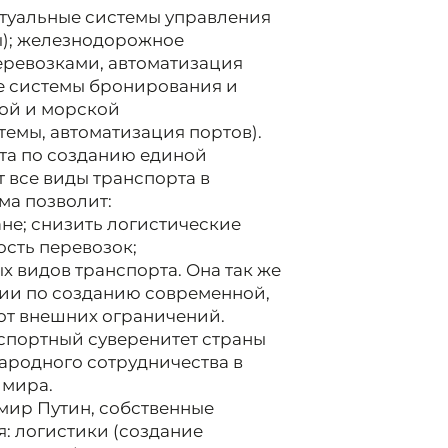
ктуальные системы управления
); железнодорожное
ревозками, автоматизация
е системы бронирования и
ой и морской
емы, автоматизация портов).
ота по созданию единой
 все виды транспорта в
ма позволит:
не; снизить логистические
ость перевозок;
 видов транспорта. Она так же
сии по созданию современной,
от внешних ограничений.
спортный суверенитет страны
ародного сотрудничества в
 мира.
мир Путин, собственные
: логистики (создание