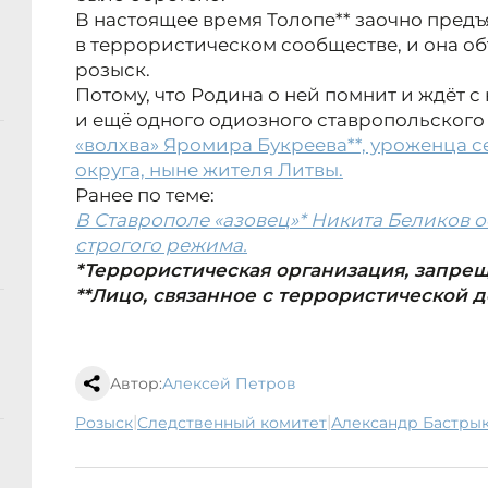
В настоящее время Толопе** заочно предъ
в террористическом сообществе, и она о
розыск.
Потому, что Родина о ней помнит и ждёт с
и ещё одного одиозного ставропольского
«волхва» Яромира Букреева**, уроженца с
округа, ныне жителя Литвы.
Ранее по теме:
В Ставрополе «азовец»* Никита Беликов о
строгого режима.
*Террористическая организация, запре
**Лицо, связанное с террористической 
Автор:
Алексей Петров
|
|
розыск
следственный комитет
Александр Бастры