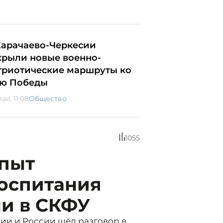
Карачаево-Черкесии
крыли новые военно-
триотические маршруты ко
ю Победы
ая, 11:08
Общество
1055
пыт
воспитания
и в СКФУ
ии и России шёл разговор в