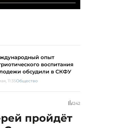
ждународный опыт
триотического воспитания
лодежи обсудили в СКФУ
ая, 11:35
Общество
1242
ерей пройдёт