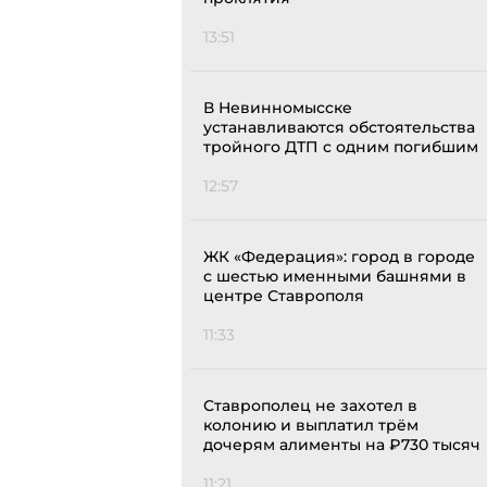
13:51
В Невинномысске
устанавливаются обстоятельства
тройного ДТП с одним погибшим
12:57
ЖК «Федерация»: город в городе
с шестью именными башнями в
центре Ставрополя
11:33
Ставрополец не захотел в
колонию и выплатил трём
дочерям алименты на ₽730 тысяч
11:21