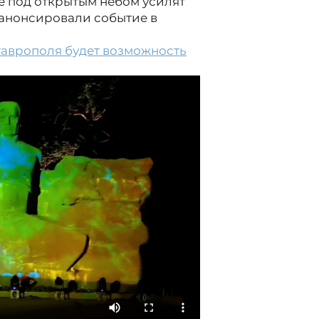
е под открытым небом усилят
 анонсировали событие в
Ставрополя будет возможность