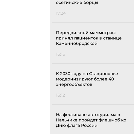
осетинские борцы
17:24
Передвижной маммограф
принял пациенток в станице
Каменнобродской
16:16
К 2030 году на Ставрополье
модернизируют более 40
энергообъектов
16:12
На фестивале автотуризма в
Нальчике пройдет флешмоб ко
Дню флага России