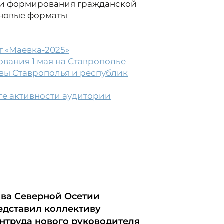
ки формирования гражданской
 новые форматы
т «Маевка-2025»
вания 1 мая на Ставрополье
вы Ставрополья и республик
ге активности аудитории
ава Северной Осетии
едставил коллективу
нтруда нового руководителя