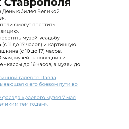
х Ставрополя
 в День юбилея Великой
ея.
ители смогут посетить
озицию.
посетить музей-усадьбу
 11 до 17 часов) и картинную
ина (с 10 до 17) часов.
8 мая, музей-заповедник и
 кассы до 16 часов, а музеи до
артинной галерее Павла
ывающая о его боевом пути во
 фасада краевого музея 7 мая
ликим тем годам».