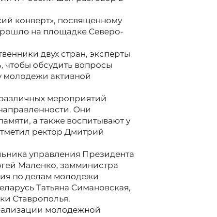
кий конверт», посвященному
рошло на площадке Северо-
венники двух стран, эксперты
, чтобы обсудить вопросы
у молодежи активной
 различных мероприятий
направленности. Они
амяти, а также воспитывают у
 отметил ректор Дмитрий
льника управления Президента
ргей Маленко, замминистра
ния по делам молодежи
еларусь Татьяна Симановская,
ки Ставрополья.
реализации молодежной