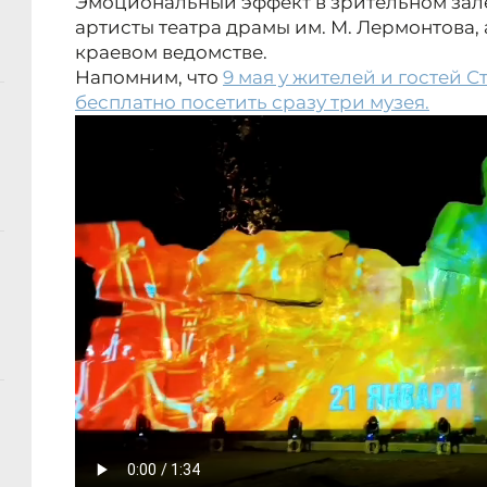
Эмоциональный эффект в зрительном зал
артисты театра драмы им. М. Лермонтова,
краевом ведомстве.
Напомним, что
9 мая у жителей и гостей 
бесплатно посетить сразу три музея.