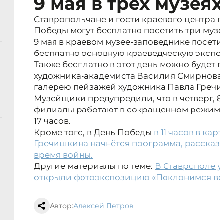
9 мая в трёх музея
Ставропольчане и гости краевого центра
Победы могут бесплатно посетить три муз
9 мая в краевом музее-заповеднике посет
бесплатно основную краеведческую эксп
Также бесплатно в этот день можно будет 
художника-академиста Василия Смирнова (с
галерею пейзажей художника Павла Гречишк
Музейщики предупредили, что в четверг, 
филиалы работают в сокращенном режиме -
17 часов.
Кроме того, в День Победы
в 11 часов в к
Гречишкина начнётся программа, рассказ
время войны.
Другие материалы по теме:
В Ставрополе у
открыли фотоэкспозицию «Поклонимся ве
Автор:
Алексей Петров