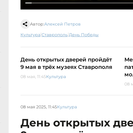
Автор:
Алексей Петров
|
|
культура
Ставрополь
День Победы
День открытых дверей пройдёт
Ме
9 мая в трёх музеях Ставрополя
па
мо
08 мая, 11:45
Культура
08 м
08 мая 2025, 11:45
Культура
День открытых дв