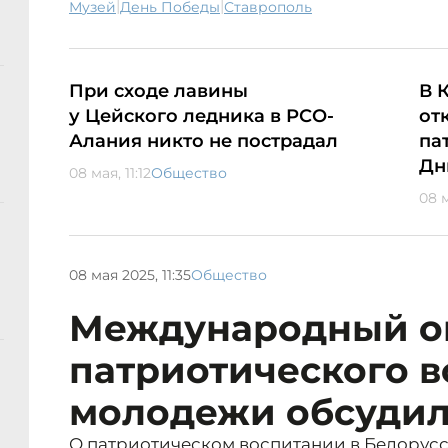
|
|
музей
День Победы
Ставрополь
При сходе лавины
В 
у Цейского ледника в РСО-
от
Алания никто не пострадал
па
Дн
08 мая, 11:12
Общество
08 м
08 мая 2025, 11:35
Общество
Международный о
патриотического 
молодежи обсудил
О патриотическом воспитании в Белорусс