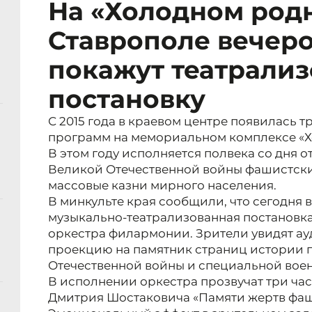
На «Холодном род
Ставрополе вечеро
покажут театрали
постановку
С 2015 года в краевом центре появилась 
программ на мемориальном комплексе «Х
В этом году исполняется полвека со дня о
Великой Отечественной войны фашистск
массовые казни мирного населения.
В минкульте края сообщили, что сегодня в
музыкально-театрализованная постановка
оркестра филармонии. Зрители увидят ау
проекцию на памятник страниц истории 
Отечественной войны и специальной вое
В исполнении оркестра прозвучат три ч
Дмитрия Шостаковича «Памяти жертв фаш