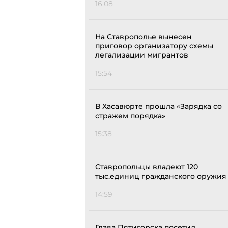
16:08
На Ставрополье вынесен
приговор организатору схемы
легализации мигрантов
15:54
В Хасавюрте прошла «Зарядка со
стражем порядка»
15:38
Ставропольцы владеют 120
тыс.единиц гражданского оружия
14:59
Глава Пятигорска посетил