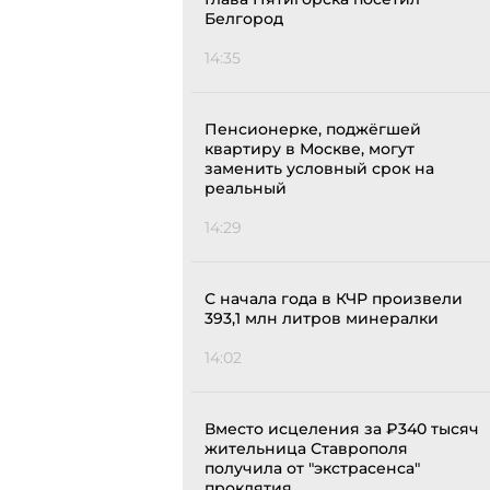
Белгород
14:35
Пенсионерке, поджёгшей
квартиру в Москве, могут
заменить условный срок на
реальный
14:29
С начала года в КЧР произвели
393,1 млн литров минералки
14:02
Вместо исцеления за ₽340 тысяч
жительница Ставрополя
получила от "экстрасенса"
проклятия