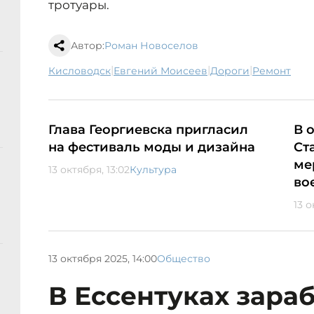
тротуары.
Автор:
Роман Новоселов
|
|
|
Кисловодск
Евгений Моисеев
дороги
ремонт
Глава Георгиевска пригласил
В 
на фестиваль моды и дизайна
Ст
ме
13 октября, 13:02
Культура
во
13 о
13 октября 2025, 14:00
Общество
В Ессентуках зара