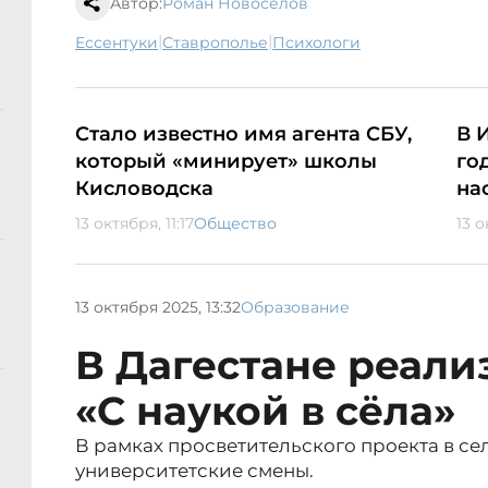
Автор:
Роман Новоселов
|
|
Ессентуки
Ставрополье
психологи
Стало известно имя агента СБУ,
В 
который «минирует» школы
го
Кисловодска
на
13 октября, 11:17
Общество
13 о
13 октября 2025, 13:32
Образование
В Дагестане реали
«С наукой в сёла»
В рамках просветительского проекта в с
университетские смены.