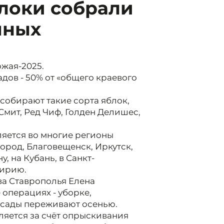
локи собрали
чных
жая-2025.
адов - 50% от «общего краевого
собирают такие сорта яблок,
Смит, Ред Чиф, Голден Делишес,
яется во многие регионы
ород, Благовещенск, Иркутск,
, на Кубань, в Санкт-
кирию.
ва Ставрополья Елена
операциях - уборке,
 сады переживают осенью.
ляется за счёт опрыскивания