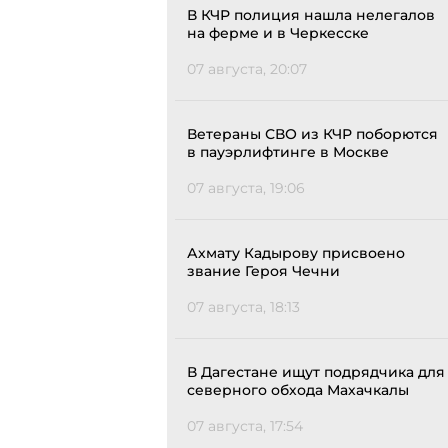
В КЧР полиция нашла нелегалов
на ферме и в Черкесске
07 августа, 20:07
Ветераны СВО из КЧР поборются
в пауэрлифтинге в Москве
07 августа, 19:06
Ахмату Кадырову присвоено
звание Героя Чечни
07 августа, 18:13
В Дагестане ищут подрядчика для
северного обхода Махачкалы
07 августа, 17:54