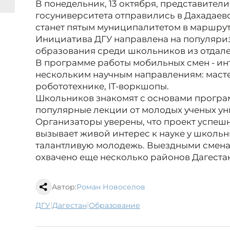
В понедельник, 13 октября, представител
госуниверситета отправились в Дахадаев
станет пятым муниципалитетом в маршрут
Инициатива ДГУ направлена на популяри
образования среди школьников из отдале
В программе работы мобильных смен - ин
нескольким научным направлениям: масте
робототехнике, IT-воркшопы.
Школьников знакомят с основами програ
популярные лекции от молодых ученых ун
Организаторы уверены, что проект успешн
вызывает живой интерес к науке у школьн
талантливую молодежь. Выездными сменам
охвачено еще несколько районов Дагеста
Автор:
Роман Новоселов
|
|
ДГУ
Дагестан
образование