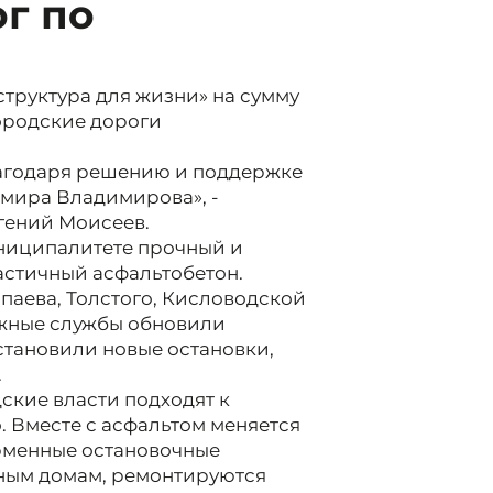
г по
труктура для жизни» на сумму
ородские дороги
агодаря решению и поддержке
мира Владимирова», -
гений Моисеев.
ниципалитете прочный и
астичный асфальтобетон.
паева, Толстого, Кисловодской
ожные службы обновили
установили новые остановки,
.
дские власти подходят к
 Вместе с асфальтом меняется
рменные остановочные
тным домам, ремонтируются