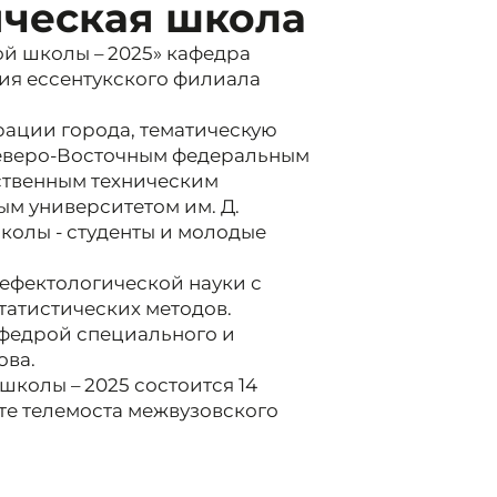
ическая школа
й школы – 2025» кафедра
ия ессентукского филиала
рации города, тематическую
Северо-Восточным федеральным
ственным техническим
ым университетом им. Д.
колы - студенты и молодые
ефектологической науки с
татистических методов.
федрой специального и
ова.
колы – 2025 состоится 14
те телемоста межвузовского