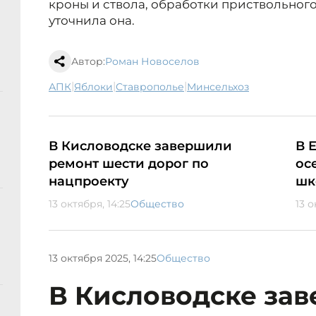
кроны и ствола, обработки приствольного
уточнила она.
Автор:
Роман Новоселов
|
|
|
АПК
яблоки
Ставрополье
минсельхоз
В Кисловодске завершили
В 
ремонт шести дорог по
ос
нацпроекту
шк
13 октября, 14:25
Общество
13 о
13 октября 2025, 14:25
Общество
В Кисловодске за