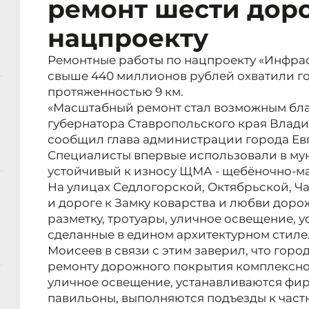
ремонт шести доро
нацпроекту
Ремонтные работы по нацпроекту «Инфрас
свыше 440 миллионов рублей охватили г
протяженностью 9 км.
«Масштабный ремонт стал возможным бл
губернатора Ставропольского края Влади
сообщил глава администрации города Ев
Специалисты впервые использовали в му
устойчивый к износу ЩМА - щебёночно-м
На улицах Седлогорской, Октябрьской, Ча
и дороге к Замку коварства и любви дор
разметку, тротуары, уличное освещение, 
сделанные в едином архитектурном стиле
Моисеев в связи с этим заверил, что горо
ремонту дорожного покрытия комплексно.
уличное освещение, устанавливаются фи
павильоны, выполняются подъезды к час