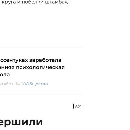
 круга и побелки штамба», –
Ессентуках заработала
енняя психологическая
ола
ктября, 14:00
Общество
821
вершили