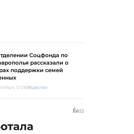
отделении Соцфонда по
аврополья рассказали о
рах поддержки семей
енных
ктября, 12:51
Общество
822
ботала