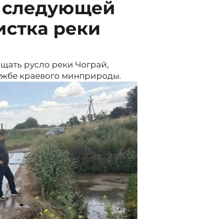
а следующей
истка реки
щать русло реки Чограй,
службе краевого минприроды.