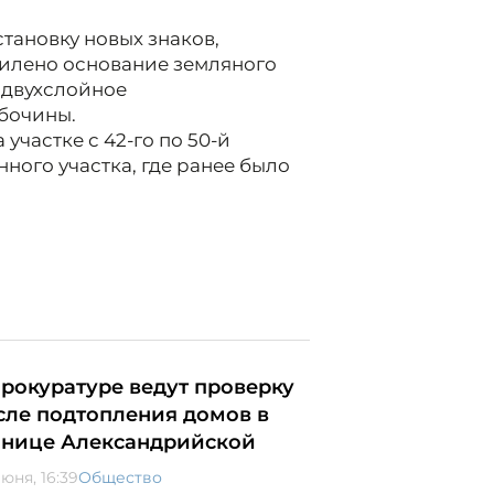
тановку новых знаков,
силено основание земляного
 двухслойное
бочины.
участке с 42-го по 50-й
ного участка, где ранее было
прокуратуре ведут проверку
сле подтопления домов в
анице Александрийской
юня, 16:39
Общество