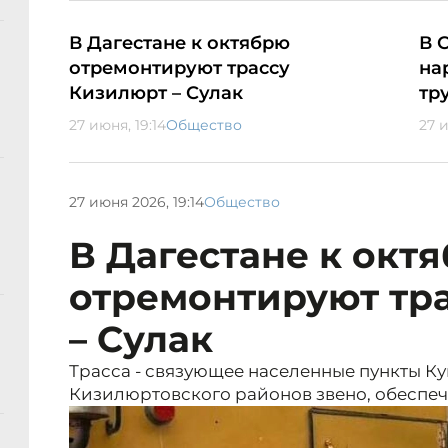
В Дагестане к октябрю
В 
отремонтируют трассу
на
Кизилюрт – Сулак
тр
27 июня, 19:14
Общество
27 и
27 июня 2026, 19:14
Общество
В Дагестане к окт
отремонтируют тр
– Сулак
Трасса - связующее населенные пункты К
Кизилюртовского районов звено, обеспеч