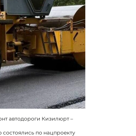
онт автодороги Кизилюрт –
тр состоялись по нацпроекту