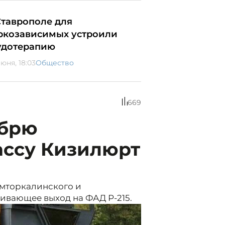
Ставрополе для
ркозависимых устроили
удотерапию
юня, 18:03
Общество
669
ябрю
ассу Кизилюрт
умторкалинского и
ивающее выход на ФАД Р-215.