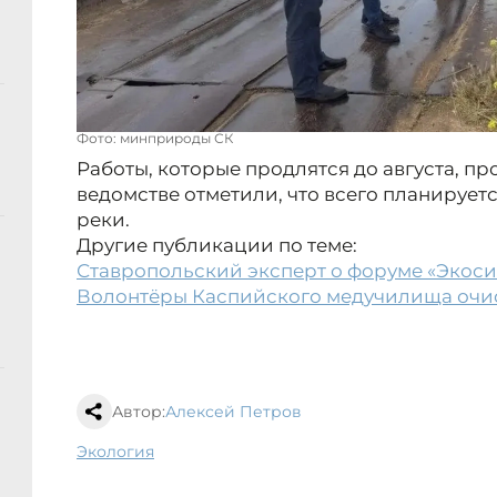
Фото: минприроды СК
Работы, которые продлятся до августа, пр
ведомстве отметили, что всего планирует
реки.
Другие публикации по теме:
Ставропольский эксперт о форуме «Экоси
Волонтёры Каспийского медучилища очи
Автор:
Алексей Петров
экология