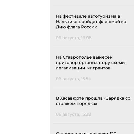
На фестивале автотуризма в
Нальчике пройдет флешмоб ко
Дню флага России
06 августа, 16:08
На Ставрополье вынесен
приговор организатору схемы
легализации мигрантов
06 августа, 15:54
В Хасавюрте прошла «Зарядка со
стражем порядка»
06 августа, 15:38
Ставропольцы владеют 120