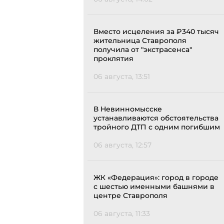
Вместо исцеления за ₽340 тысяч
жительница Ставрополя
получила от "экстрасенса"
проклятия
06 августа, 13:51
В Невинномысске
устанавливаются обстоятельства
тройного ДТП с одним погибшим
06 августа, 12:57
ЖК «Федерация»: город в городе
с шестью именными башнями в
центре Ставрополя
06 августа, 11:33