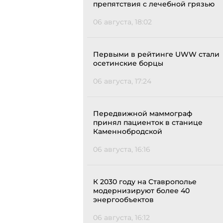
препятствия с лечебной грязью
06 августа, 18:02
Первыми в рейтинге UWW стали
осетинские борцы
06 августа, 17:24
Передвижной маммограф
принял пациенток в станице
Каменнобродской
06 августа, 16:16
К 2030 году на Ставрополье
модернизируют более 40
энергообъектов
06 августа, 16:12