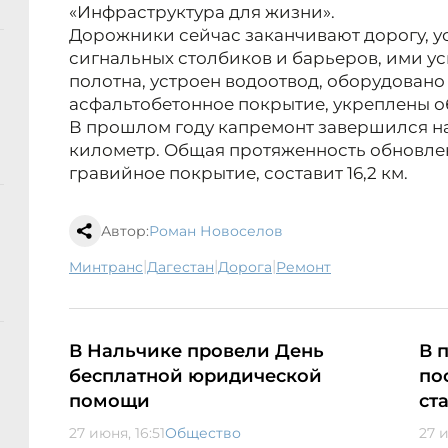
«Инфраструктура для жизни».
Дорожники сейчас заканчивают дорогу, ус
сигнальных столбиков и барьеров, ими у
полотна, устроен водоотвод, оборудовано
асфальтобетонное покрытие, укреплены о
В прошлом году капремонт завершился на 
километр. Общая протяженность обновлен
гравийное покрытие, составит 16,2 км.
Автор:
Роман Новоселов
|
|
|
минтранс
Дагестан
дорога
ремонт
В Нальчике провели День
В 
бесплатной юридической
по
помощи
ст
27 июня, 16:51
Общество
27 и