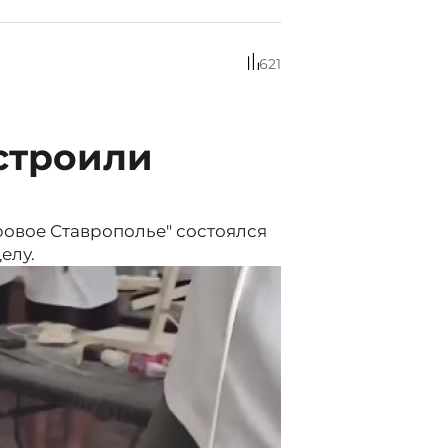
621
строили
овое Ставрополье" состоялся
елу.