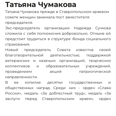
Татьяна Чумакова
Татьяна Чумакова прежде в Ставропольском краевом
совете женщин занимала пост заместителя
председателя.
Экс-председатель организации Надежда Сучкова
сложила с себя полномочия добровольно. Отныне ей
предстоит трудиться в структуре Фонда социального
страхования.
Новый председатель Совета известна своей
благотворительной деятельностью, поддержкой
ветеранских и казачьих организаций, творческих
коллективов и образовательных учреждений,
проведением акций патриотической
направленности.
В ее копилке десятки государственных и
общественных наград. Среди них - орден «Слава
России», медаль «За доблестный труд», медаль «За
заслуги перед Ставропольским краем», орден
«Почётный гражданин России», памятная медаль
«Патриот России» Российского государственного
военного историко-культурного центра при