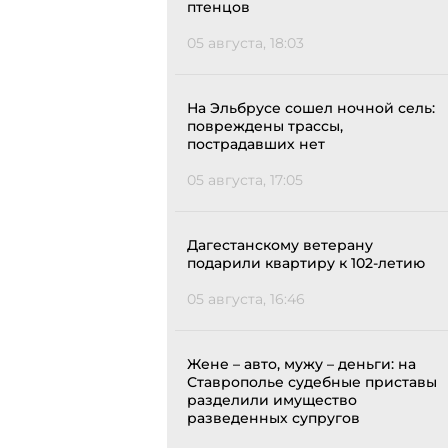
птенцов
05 августа, 18:03
На Эльбрусе сошел ночной сель:
повреждены трассы,
пострадавших нет
05 августа, 17:05
Дагестанскому ветерану
подарили квартиру к 102-летию
05 августа, 16:46
Жене – авто, мужу – деньги: на
Ставрополье судебные приставы
разделили имущество
разведенных супругов