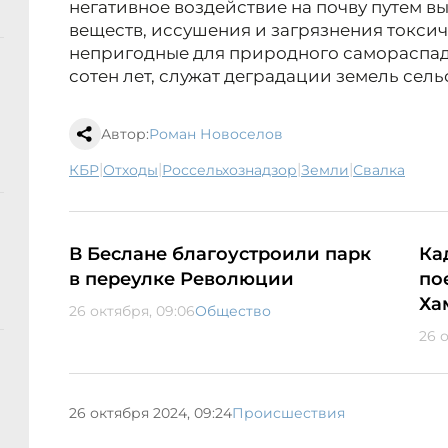
негативное воздействие на почву путем в
веществ, иссушения и загрязнения токси
непригодные для природного самораспад
сотен лет, служат деградации земель сел
Автор:
Роман Новоселов
|
|
|
|
КБР
отходы
Россельхознадзор
земли
свалка
В Беслане благоустроили парк
Ка
в переулке Революции
по
Ха
26 октября, 09:06
Общество
26 
26 октября 2024, 09:24
Происшествия