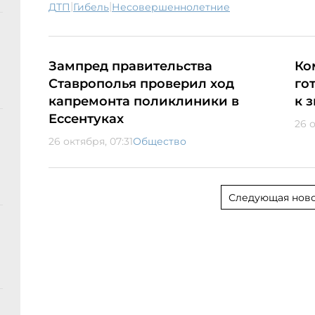
|
|
ДТП
гибель
несовершеннолетние
Зампред правительства
Ко
Ставрополья проверил ход
го
капремонта поликлиники в
к 
Ессентуках
26 о
26 октября, 07:31
Общество
Следующая ново