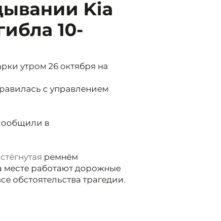
дывании Kia
гибла 10-
ки утром 26 октября на
правилась с управлением
 сообщили в
стёгнутая
ремнём
На месте работают дорожные
се обстоятельства трагедии.