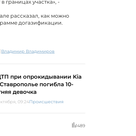
 границах участка», -
нале рассказал, как можно
грамме догазификации.
|
Владимир Владимиров
ДТП при опрокидывании Kia
 Ставрополье погибла 10-
тняя девочка
октября, 09:24
Происшествия
1489