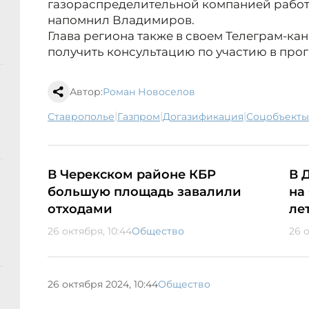
газораспределительной компанией работ в
напомнил Владимиров.
Глава региона также в своем Телеграм-ка
получить консультацию по участию в про
Автор:
Роман Новоселов
|
|
|
Ставрополье
Газпром
догазификация
соцобъекты
В Черекском районе КБР
В 
большую площадь завалили
на
отходами
ле
26 октября, 10:44
Общество
26 
26 октября 2024, 10:44
Общество