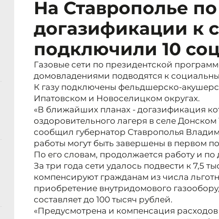
На Ставрополье п
догазификации к 
подключили 10 со
Газовые сети по президентской программ
домовладениями подводятся к социальны
К газу подключены фельдшерско-акушерс
Ипатовском и Новоселицком округах.
«В ближайших планах - догазификация ко
оздоровительного лагеря в селе Донском Т
сообщил губернатор Ставрополья Владим
работы могут быть завершены в первом по
По его словам, продолжается работу и п
За три года сети удалось подвести к 7,5 т
компенсируют гражданам из числа льготн
приобретение внутридомового газообору
составляет до 100 тысяч рублей.
«Предусмотрена и компенсация расходов