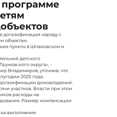
о программе
сетям
цобъектов
е догазификации наряду с
м объектам.
кие пункты в Шпаковском и
тельной детского
руновского округа», -
ир Владимиров, уточнив, что
лугодии 2025 года.
о догазификации домовладений.
ысячи участков. Власти при этом
иков расходы на
дования. Размер компенсации
 на выполнение