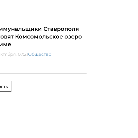
ммунальщики Ставрополя
товят Комсомольское озеро
зиме
ктября, 07:21
Общество
сть