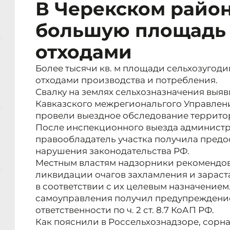
В Черекском райо
большую площадь 
отходами
Более тысячи кв. м площади сельхозугоди
отходами производства и потребления.
Свалку на землях сельхозназначения выя
Кавказского межрегиональгого Управлен
провели выездное обследование территор
После инспекционного выезда администр
правообладатель участка получила пред
нарушения законодательства РФ.
Местным властям надзорники рекомендов
ликвидации очагов захламления и зараст
в соответствии с их целевым назначением
самоуправления получил предупреждение
ответственности по ч. 2 ст. 8.7 КоАП РФ.
Как пояснили в Россельхознадзоре, сорна