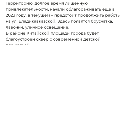
Территорию, долгое время лишенную
привлекательности, начали облагораживать еще в
2023 году, в текущем – предстоит продолжить работы
на ул. Владикавказской. Здесь появятся брусчатка,
лавочки, уличное освещение.
В районе Китайской площади города будет
благоустроен сквер с современной детской
площадкой.
В Промышленном районе в порядок приведут сквер
на ул. Павлика Морозова.
В Иристонском – работы развернутся в Пушкинском
сквере, где обновят лавочки, урны, фонарные опоры и
установят арт-объект в честь творчества поэта
Александра Пушкина.
Автор:
Роман Новоселов
Северная Осетия
Владикавказ
благоустройство