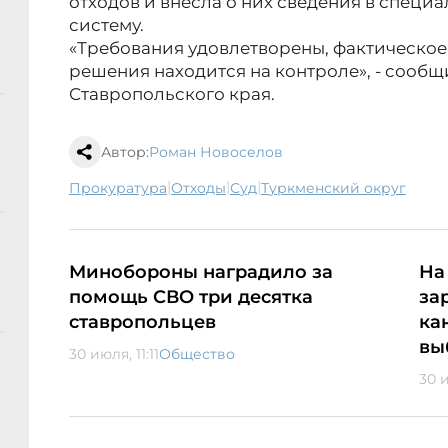
отходов и внесла о них сведения в спец
систему.
«Требования удовлетворены, фактическое
решения находится на контроле», - сообщ
Ставропольского края.
Автор:
Роман Новоселов
|
|
|
прокуратура
отходы
суд
Туркменский округ
Минобороны наградило за
На
помощь СВО три десятка
за
ставропольцев
ка
вы
30 июля, 11:11
Общество
30 