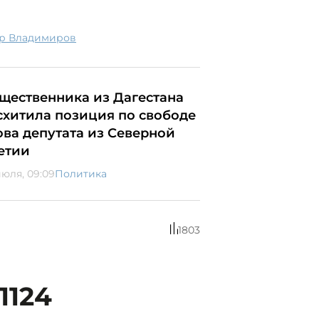
ир Владимиров
щественника из Дагестана
схитила позиция по свободе
ова депутата из Северной
етии
июля, 09:09
Политика
1803
1124