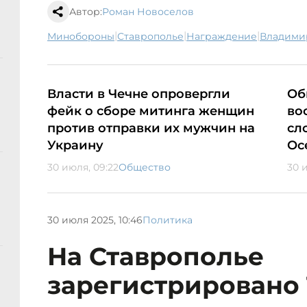
Автор:
Роман Новоселов
|
|
|
минобороны
Ставрополье
награждение
Владим
Власти в Чечне опровергли
Об
фейк о сборе митинга женщин
во
против отправки их мужчин на
сл
Украину
Ос
30 июля, 09:22
Общество
30 
30 июля 2025, 10:46
Политика
На Ставрополье
зарегистрировано 