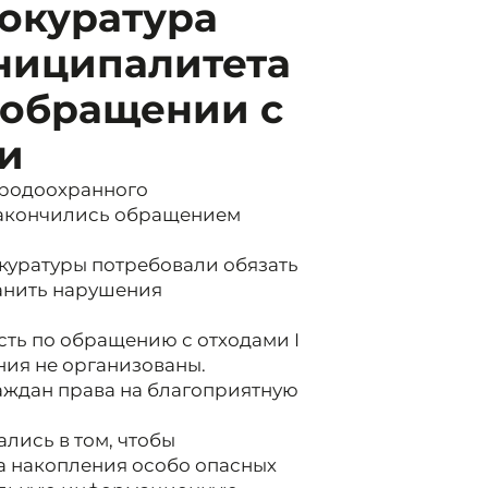
окуратура
ниципалитета
 обращении с
и
родоохранного
 закончились обращением
куратуры потребовали обязать
анить нарушения
ость по обращению с отходами I
ения не организованы.
ждан права на благоприятную
лись в том, чтобы
а накопления особо опасных