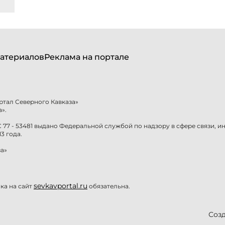
атериалов
Реклама на портале
ртал Северного Кавказа»
».
77 - 53481 выдано Федеральной службой по надзору в сфере связи, 
3 года.
а»
sevkavportal.ru
а на сайт
обязательна.
Созд