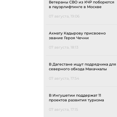
Ветераны СВО из КЧР поборются
в пауэрлифтинге в Москве
07 августа, 19:06
Ахмату Кадырову присвоено
звание Героя Чечни
07 августа, 18:13
В Дагестане ищут подрядчика для
северного обхода Махачкалы
07 августа, 17:54
В Ингушетии поддержат 11
проектов развития туризма
07 августа, 17:15