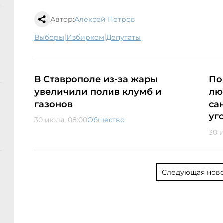
Автор:
Алексей Петров
|
|
выборы
избирком
депутаты
В Ставрополе из-за жары
По
увеличили полив клумб и
лю
газонов
са
уг
30 июля, 08:00
Общество
30 и
Следующая ново