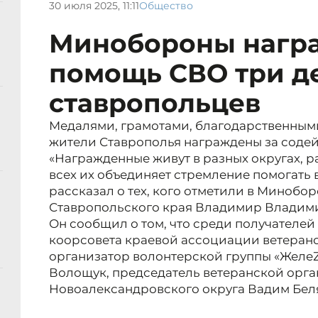
30 июля 2025, 11:11
Общество
Минобороны награ
помощь СВО три д
ставропольцев
Медалями, грамотами, благодарственны
жители Ставрополья награждены за содей
«Награжденные живут в разных округах, р
всех их объединяет стремление помогать 
рассказал о тех, кого отметили в Минобо
Ставропольского края Владимир Владим
Он сообщил о том, что среди получателей
коорсовета краевой ассоциации ветеран
организатор волонтерской группы «Жел
Волощук, председатель ветеранской орг
Новоалександровского округа Вадим Бел