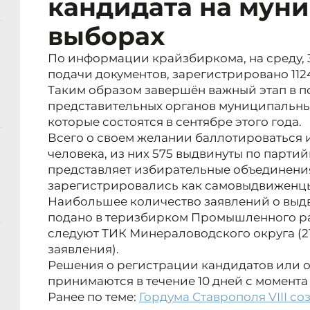
кандидата на мун
выборах
По информации крайзбиркома, на среду, 
подачи документов, зарегистрировано 112
Таким образом завершён важный этап в п
представительных органов муниципальны
которые состоятся в сентябре этого года.
Всего о своем желании баллотироваться и
человека, из них 575 выдвинуты по партий
представляет избирательные объединения
зарегистрировались как самовыдвиженц
Наибольшее количество заявлений о выд
подано в теризбирком Промышленного рай
следуют ТИК Минераловодского округа (21
заявления).
Решения о регистрации кандидатов или о
принимаются в течение 10 дней с момента
Ранее по теме:
Гордума Ставрополя VIII с