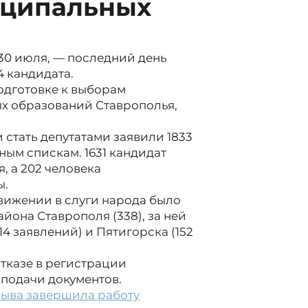
иципальных
30 июля, — последний день
4 кандидата.
одготовке к выборам
х образований Ставрополья,
 стать депутатами заявили 1833
ным спискам. 1631 кандидат
, а 202 человека
ы.
вижении в слуги народа было
она Ставрополя (338), за ней
4 заявлений) и Пятигорска (152
тказе в регистрации
 подачи документов.
озыва завершила работу