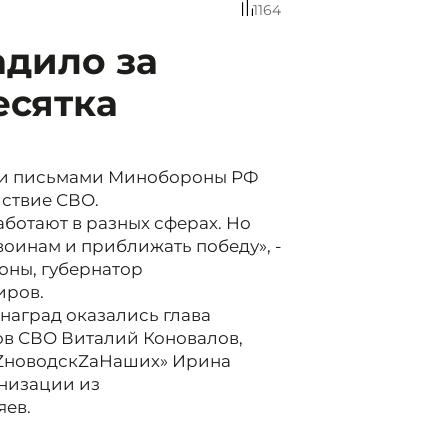
1164
дило за
есятка
ми письмами Минобороны РФ
ствие СВО.
аботают в разных сферах. Но
воинам и приближать победу», -
роны, губернатор
иров.
 наград оказались глава
ов СВО Виталий Коновалов,
еZноводскZаНаших» Ирина
анизации из
яев.