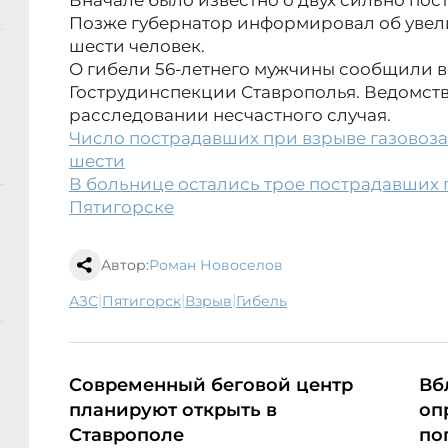
Вначале было известно о двух сильно по
Позже губернатор информировал об увел
шести человек.
О гибели 56-летнего мужчины сообщили во 
Гострудинспекции Ставрополья. Ведомств
расследовании несчастного случая.
Число пострадавших при взрыве газовоза
шести
В больнице остались трое пострадавших 
Пятигорске
Автор:
Роман Новоселов
|
|
|
АЗС
Пятигорск
взрыв
гибель
Cовременный беговой центр
Вб
планируют открыть в
оп
Ставрополе
по