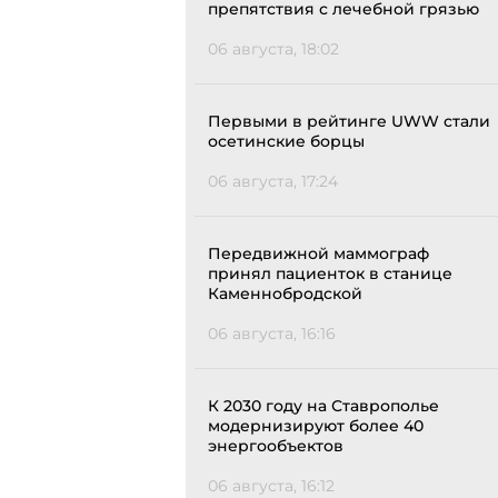
препятствия с лечебной грязью
06 августа, 18:02
Первыми в рейтинге UWW стали
осетинские борцы
06 августа, 17:24
Передвижной маммограф
принял пациенток в станице
Каменнобродской
06 августа, 16:16
К 2030 году на Ставрополье
модернизируют более 40
энергообъектов
06 августа, 16:12