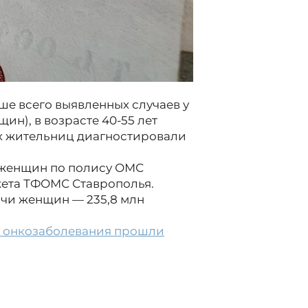
е всего выявленных случаев у
щин), в возрасте 40-55 лет
ых жительниц диагностировали
 женщин по полису ОМС
жета ТФОМС Ставрополья.
сячи женщин — 235,8 млн
а онкозаболевания прошли