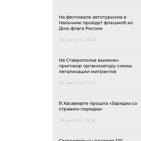
На фестивале автотуризма в
Нальчике пройдет флешмоб ко
Дню флага России
06 августа, 16:08
На Ставрополье вынесен
приговор организатору схемы
легализации мигрантов
06 августа, 15:54
В Хасавюрте прошла «Зарядка со
стражем порядка»
06 августа, 15:38
Ставропольцы владеют 120