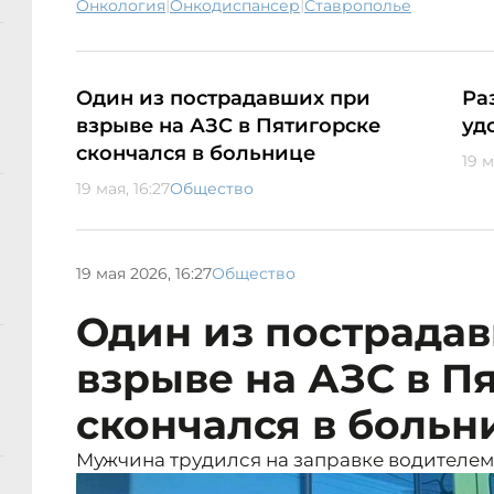
|
|
онкология
онкодиспансер
Ставрополье
Один из пострадавших при
Ра
взрыве на АЗС в Пятигорске
уд
скончался в больнице
19 м
19 мая, 16:27
Общество
19 мая 2026, 16:27
Общество
Один из пострада
взрыве на АЗС в П
скончался в больн
Мужчина трудился на заправке водителем