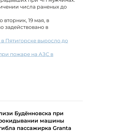
страдавших при ЧП мужчинах.
ичении числа раненых до
вторник, 19 мая, в
о задействовано в
 в Пятигорске выросло до
при пожаре на АЗС в
лизи Будённовска при
рокидывании машины
гибла пассажирка Granta