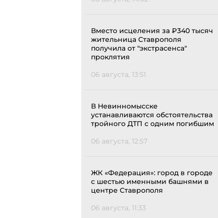
Вместо исцеления за ₽340 тысяч
жительница Ставрополя
получила от "экстрасенса"
проклятия
06 августа, 13:51
В Невинномысске
устанавливаются обстоятельства
тройного ДТП с одним погибшим
06 августа, 12:57
ЖК «Федерация»: город в городе
с шестью именными башнями в
центре Ставрополя
06 августа, 11:33