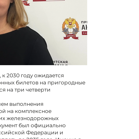
 к 2030 году ожидается
онных билетов на пригородные
ся на три четверти
ием выполнения
ой на комплексное
их железнодорожных
кумент был официально
ссийской Федерации и