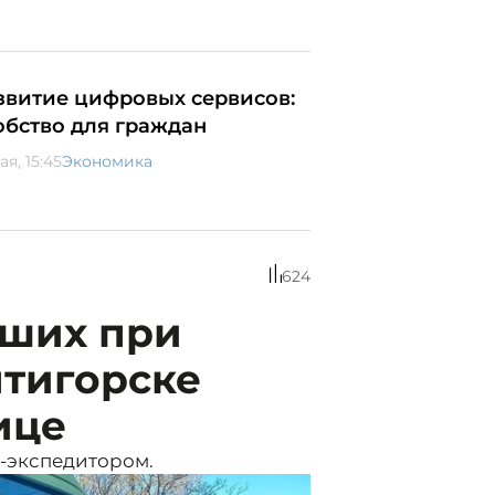
звитие цифровых сервисов:
обство для граждан
ая, 15:45
Экономика
624
вших при
ятигорске
ице
-экспедитором.