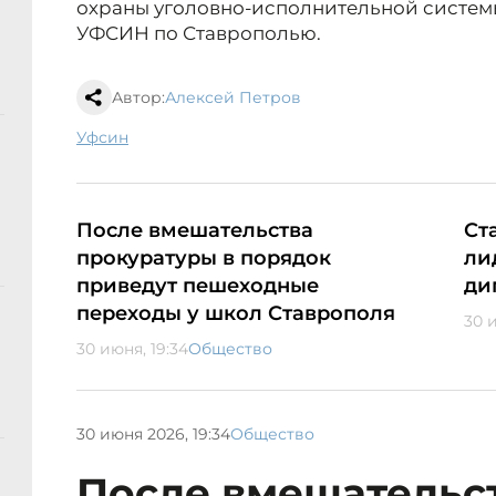
охраны уголовно‑исполнительной системы
УФСИН по Ставрополью.
Автор:
Алексей Петров
уфсин
После вмешательства
Ст
прокуратуры в порядок
ли
приведут пешеходные
ди
переходы у школ Ставрополя
30 и
30 июня, 19:34
Общество
30 июня 2026, 19:34
Общество
После вмешательс