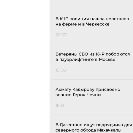
В КЧР полиция нашла нелегалов
на ферме и в Черкесске
20:07
Ветераны СВО из КЧР поборются
в пауэрлифтинге в Москве
19:06
Ахмату Кадырову присвоено
звание Героя Чечни
18:13
В Дагестане ищут подрядчика для
северного обхода Махачкалы