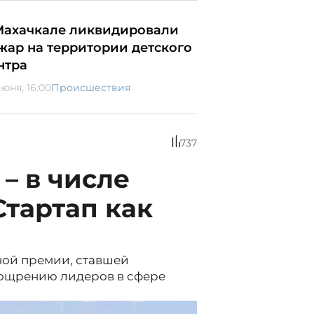
Махачкале ликвидировали
жар на территории детского
нтра
июня, 16:00
Происшествия
737
– в числе
тартап как
ой премии, ставшей
ощрению лидеров в сфере