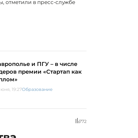
, отметили в пресс-службе
аврополье и ПГУ – в числе
деров премии «Стартап как
плом»
юня, 19:27
Образование
772
тва