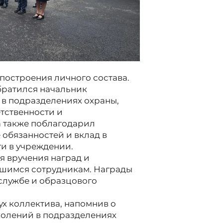
построения личного состава.
братился начальник
 в подразделениях охраны,
тственности и
а также поблагодарил
 обязанностей и вклад в
и в учреждении.
я вручения наград и
шимся сотрудникам. Награды
 службе и образцового
х коллектива, напомнив о
колений в подразделениях