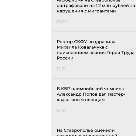
Агрофирму на Ставрополье
оштрафовали на 1,2 млн рублей за
нарушения с мигрантами
16:00
Ректор СКФУ поздравила
Михаила Ковальчука с
присвоением звания Героя Труда
России
15:51
В КБР олимпийский чемпион
Александр Попов дал мастер-
класс юным пловцам
15:47
На Ставрополье оценили
потенциал отечественной