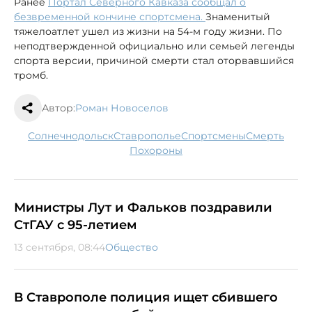
Ранее
Портал Северного Кавказа сообщал о
безвременной кончине спортсмена.
Знаменитый
тяжелоатлет ушел из жизни на 54-м году жизни. По
неподтвержденной официально или семьей легенды
спорта версии, причиной смерти стал оторвавшийся
тромб.
Автор:
Роман Новоселов
Солнечнодольск
Ставрополье
спортсмены
смерть
похороны
Министры Лут и Фальков поздравили
СтГАУ с 95-летием
13 сентября, 08:44
Общество
В Ставрополе полиция ищет сбившего