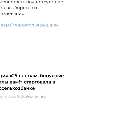
менистость почв, отсутствие
 севооборотов и
ользование
главы Ставрополья решали
ция «25 лет нам, бонусные
ллы вам!» стартовала в
ссельхозбанке
ентября, 10:36
Экономика