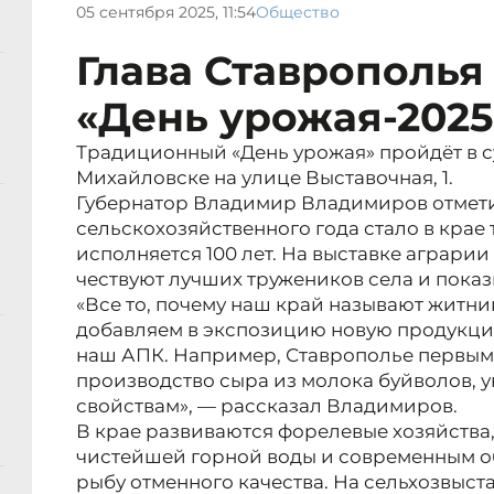
05 сентября 2025, 11:54
Общество
Глава Ставрополья
«День урожая-2025
Традиционный «День урожая» пройдёт в су
Михайловске на улице Выставочная, 1.
Губернатор Владимир Владимиров отмети
сельскохозяйственного года стало в крае
исполняется 100 лет. На выставке аграрии
чествуют лучших тружеников села и пока
«Все то, почему наш край называют житн
добавляем в экспозицию новую продукци
наш АПК. Например, Ставрополье первым
производство сыра из молока буйволов, 
свойствам», — рассказал Владимиров.
В крае развиваются форелевые хозяйства
чистейшей горной воды и современным 
рыбу отменного качества. На сельхозвыст