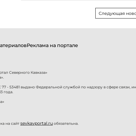
Следующая ново
атериалов
Реклама на портале
ртал Северного Кавказа»
».
77 - 53481 выдано Федеральной службой по надзору в сфере связи, 
3 года.
а»
sevkavportal.ru
а на сайт
обязательна.