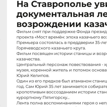
На Ставрополье ув
документальная ле
возрождении каза
Фильм снят при поддержке Фонда президе
проекта «Мост времён: эпоха казачьего в
Премьера состоялась в преддверии 35-ле
Горячеводского казачьего круга.
Фильм посвящен истории станицы и воз
казачества.
Центральный персонаж повествования - х
музея, коренной житель и потомок основ
Юрий Келипов.
Один из его предков был атаманом станиц
год. Сам Юрий 35 лет занимается собират
кропотливым воссозданием истории стан
курортному Пятигорску…
Лента полна воспоминаниями героя о не