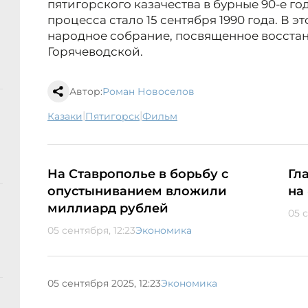
пятигорского казачества в бурные 90-е го
процесса стало 15 сентября 1990 года. В э
народное собрание, посвященное восстан
Горячеводской.
Автор:
Роман Новоселов
|
|
казаки
Пятигорск
фильм
На Ставрополье в борьбу с
Гл
опустыниванием вложили
на
миллиард рублей
05 с
05 сентября, 12:23
Экономика
05 сентября 2025, 12:23
Экономика