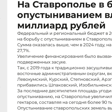
На Ставрополье в 
опустыниванием 
миллиард рублей
Федеральный и региональный бюджет в 202
на борьбу с опустыниванием в Ставрополь
Сумма оказалась выше, чем в 2024 году, 
27,7%.
Увеличение финансирования было вызван
подверженных засухе.
Так, с 2019 года к традиционно засушлив
восточные административным округам, в
Левокумский, Курский, Степновский, Арз
прибавились Шпаковский, Изобильненски
За последние десятилетия площадь угод
опустыниванию, на Ставрополье увеличил
гектаров, составляя на сегодня более 90 т
Опустынивание ставропольских земель вы