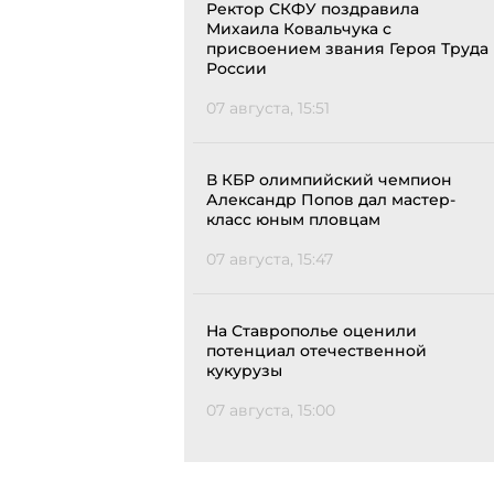
Ректор СКФУ поздравила
Михаила Ковальчука с
присвоением звания Героя Труда
России
07 августа, 15:51
В КБР олимпийский чемпион
Александр Попов дал мастер-
класс юным пловцам
07 августа, 15:47
На Ставрополье оценили
потенциал отечественной
кукурузы
07 августа, 15:00