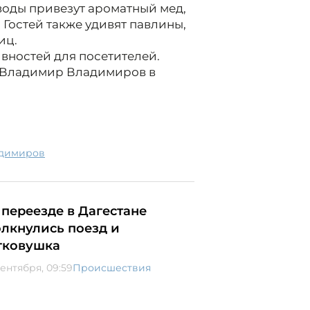
воды привезут ароматный мед,
Гостей также удивят павлины,
иц.
ивностей для посетителей.
л Владимир Владимиров в
адимиров
 переезде в Дагестане
олкнулись поезд и
гковушка
сентября, 09:59
Происшествия