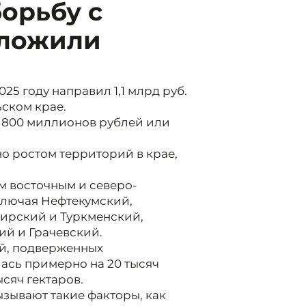
борьбу с
вложили
5 году направил 1,1 млрд руб.
ском крае.
на 800 миллионов рублей или
о ростом территорий в крае,
ым восточным и северо-
ключая Нефтекумский,
гирский и Туркменский,
й и Грачевский.
ий, подверженных
ась примерно на 20 тысяч
ысяч гектаров.
зывают такие факторы, как