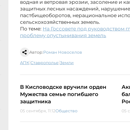
водная и ветровая эрозии, засоление и ка
защитных лесных насаждений, нарушение
пастбищеоборотов, нерациональное исп
сельскохозяйственных земель.
По теме:
На Госсовете под руководством 
проблему опустынивания земель
Автор:
Роман Новоселов
|
|
АПК
Ставрополье
земли
В Кисловодске вручили орден
Ак
Мужества семье погибшего
ба
защитника
Ро
05 сентября, 11:12
Общество
05 с