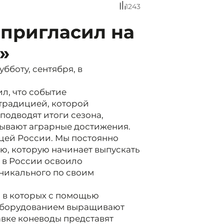
1243
 пригласил на
»
бботу, сентября, в
л, что событие
 традицией, которой
 подводят итоги сезона,
зывают аграрные достижения.
ицей России. Мы постоянно
ю, которую начинает выпускать
 в России освоило
уникального по своим
, в которых с помощью
оборудованием выращивают
авке коневоды представят