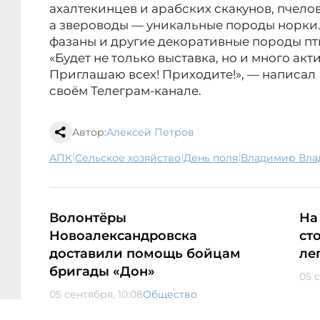
ахалтекинцев и арабских скакунов, пчело
а звероводы — уникальные породы норки. 
фазаны и другие декоративные породы пт
«Будет не только выставка, но и много акт
Приглашаю всех! Приходите!», — написа
своём Телеграм-канале.
Автор:
Алексей Петров
|
|
|
АПК
сельское хозяйство
День поля
Владимир Вл
Волонтёры
На
Новоалександровска
ст
доставили помощь бойцам
ле
бригады «Дон»
05 
05 сентября, 10:08
Общество