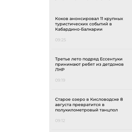
Коков анонсировал 11 крупных
туристических событий в
Кабардино-Балкарии
09:25
Третье лето подряд Ессентуки
принимают ребят из детдомов
ЛНР
09:19
Старое озеро в Кисловодске 8
августа превратится в
полукилометровый танцпол
09:12