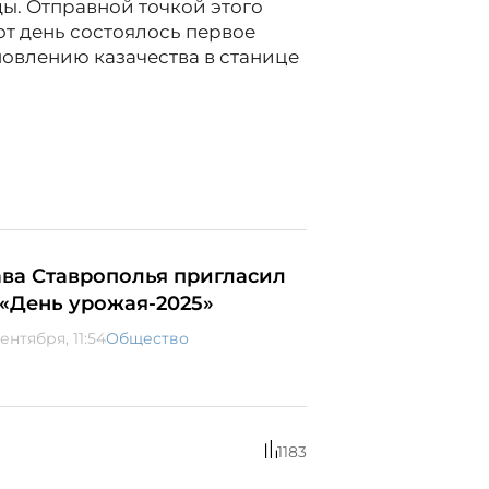
ды. Отправной точкой этого
тот день состоялось первое
овлению казачества в станице
ава Ставрополья пригласил
 «День урожая-2025»
ентября, 11:54
Общество
1183