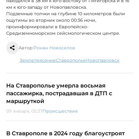
находился в 38 км к юго-востоку от Пятигорска и в 16
км к юго-западу от Новопавловска.
Подземные толчки на глубине 10 километров были
ощутимы во вторник около 00:36 ночи,
проинформировали в Европейско-
Средиземноморском сейсмологическом центре.
Автор:
Роман Новоселов
землетрясение
Ставрополье
Новопавловск
На Ставрополье умерла восьмая
пассажирка, пострадавшая в ДТП с
маршруткой
09 января, 05:37
Происшествия
В Ставрополе в 2024 году благоустроят